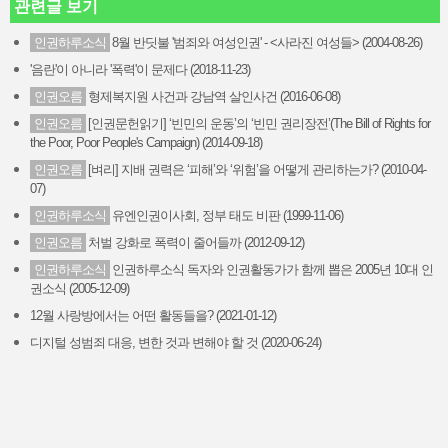
관련글 보기
인권하루소식
8월 반딧불 '범죄와 여성인권' - <사라진 여성들> (2004-08-26)
'음란'이 아니라 '폭력'이 문제다 (2018-11-23)
인권오름
형제복지원 사건과 강남역 살인사건 (2016-06-08)
인권오름
[인권문헌읽기] ‘빈민의 운동’의 ‘빈민 권리장전’(The Bill of Rights for
the Poor, Poor People's Campaign) (2014-09-18)
인권오름
[벼리] 지배 권력은 ‘피해’와 ‘위험’을 어떻게 관리하는가? (2010-04-
07)
인권하루소식
유엔인권이사회, 정부 태도 비판 (1999-11-06)
인권오름
처벌 강화로 폭력이 줄어들까 (2012-09-12)
인권하루소식
인권하루소식 독자와 인권활동가가 함께 뽑은 2005년 10대 인
권소식 (2005-12-09)
12월 사랑방에서는 어떤 활동들을? (2021-01-12)
디지털 성범죄 대응, 변한 것과 변해야 할 것 (2020-06-24)