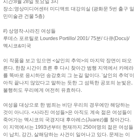
시간:8월 28일 토요일 3시
장소:영상미디어센터 미디액트 대강의실 (광화문 5번 출구 일
민미술관 건물 5층)
#) 상영작-사라진 여성들
루데스 포르틸로 Lourdes Portillo/ 2001/ 75분/ 다큐(Docu)/
멕시코&미국
이 작품을 보고 있으면 <살인의 추억>의 마지막 장면이 떠오
른다. 한참 시간이 흐른 후 다시 찾아간 범행 지역에서 카메라
를 똑바로 응시하던 송강호의 그 눈길 말이다. '살인의 추억'이
아직 끝나지 않았다고 말하는 듯한 그 섬뜩한 공포의 눈빛은,
불행히도 우리에게 여전히 유효하다.
여성을 대상으로 한 범죄는 비단 우리의 경우에만 해당하는
것이 아니다. <사라진 여성들>은 아직도 계속 젊은 여성들이
죽어가는 멕시코의 국경지대 후아레스(Juarez)를 찾아간다.
이 지역에서는 1993년부터 현재까지 250여명의 젊은 여성들
이 납치, 강간, 살해당하는 사건이 일어나고 있다. 문제는 이