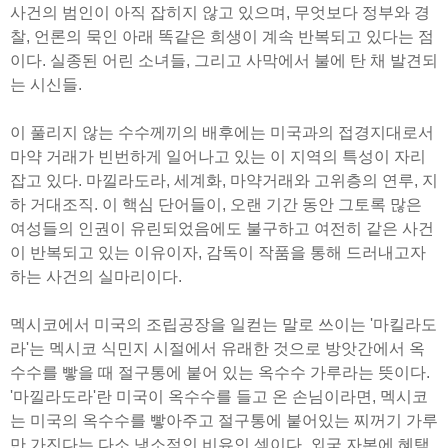
사건의 범인이 아직 잡히지 않고 있으며, 무엇보다 정부와 경
찰, 언론의 묵인 아래 똑같은 희생이 계속 반복되고 있다는 점
이다. 실종된 어린 소녀들, 그리고 사막에서 불에 탄 채 발견되
는 시신들.
이 풀리지 않는 수수께끼의 배후에는 미국과의 접경지대로서
마약 거래가 빈번하게 일어나고 있는 이 지역의 특성이 자리
잡고 있다. 마낄라도라, 세계화, 마약거래와 고위층의 연루, 지
하 거대조직. 이 핵심 단어들이, 오랜 기간 동안 그토록 많은
여성들의 인권이 유린되었음에도 불구하고 여전히 같은 사건
이 반복되고 있는 이유이자, 감독이 작품을 통해 드러내고자
하는 사건의 실마리이다.
멕시코에서 미국의 조립공장을 일컫는 말로 쓰이는 '마킬라도
라'는 멕시코 식민지 시절에서 유래한 것으로 방앗간에서 옥
수수를 빻을 때 절구통에 붙어 있는 옥수수 가루라는 뜻이다.
'마낄라도라'란 미국이 옥수수를 들고 온 손님이라면, 멕시코
는 미국의 옥수수를 빻아주고 절구통에 붙어있는 찌꺼기 가루
만 가진다는 다소 냉소적인 비유인 셈이다. 외국 자본에 혜택