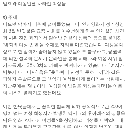
범죄와 여성인권-사라진 여성들
#) 주제
어느덧 막바지 더위에 접어들었습니다. 인권영화제 정기상영
회 8월 반딧불은 요즘 사회를 어수선하게 하는 연쇄살인 사건
과 시위 진압 과정에서 일어난 경찰의 성폭력 등으로 불거진
‘범죄와 여성 인권’을 주제로 자리를 마련했습니다. 여성을 대
상으로 한 범죄가 줄어들지 않고 있음에도 불구하고, 공권력
에 의한 성폭력 문제가 온라인을 통해 피해자와 여성 시위 참
가자들에게 2차, 3차의 가해로 번져나가고 있습니다. "여자가
밤늦게 다니니까" 혹은 "옷차림이 단정치 못하니까"와 같은
피해자 유발론으로 그 책임이 여성들에게 돌아가는 상황에서,
지난주에는 '달빛아래, 여성들이 밤길을 되찾는다!'라는 이름
의 시위가 열리기도 했는데요.
이번 반딧불에서는 끔찍한 범죄에 의해 공식적으로만 250여
명이 넘는 여성 희생자가 발생한 멕시코의 후아레스의 상황을
담은 영화, <사라진 여성들>을 상영하고, 여성들이 밤길에 대
해 느끼는 두려움과 공포감을 비롯 ‘여성 인권과 범죄’에 대한