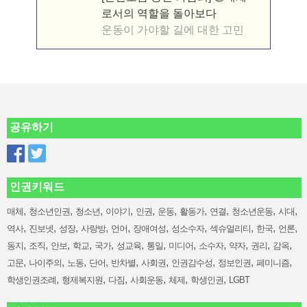
로서의 역할을 돌아보다
운동이 가야할 길에 대한 고민
공유하기
인권키워드
,
,
,
,
,
,
,
,
,
,
매체
청소년인권
청소년
이야기
인권
운동
활동가
연결
청소년운동
시대
,
,
,
,
,
,
,
,
,
,
역사
진보넷
성장
사랑방
언어
장애여성
성소수자
섹슈얼리티
한국
언론
,
,
,
,
,
,
,
,
,
,
,
,
동지
조직
안보
학교
국가
성교육
통일
미디어
소수자
약자
권리
감옥
,
,
,
,
,
,
,
,
,
고문
나이주의
노동
단어
반차별
사회권
인권감수성
정보인권
페미니즘
,
,
,
,
,
,
학생인권조례
형제복지원
다짐
사회운동
체제
학생인권
LGBT