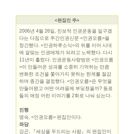
<편집인 주>
2006년 4월 26일, 진보적 인권운동을 일구겠
다는 다짐으로 주간인권신문 <인권오름>을
창간했다. <인권하루소식>의 뒤를 이어 시대
에 걸맞는 인권매체가 되려고 노력했다. 다시
11년이 흘렀다. 인권운동사랑방은 <인권오름
>이 만들어온 성과를 소중히 기억하는 만큼
변화한 조건을 쫓아가지 못하는 한계를 절감
하며 종간을 결정했다. <인권오름>은 무엇을
만들어왔고 어떤 어려움에 부딪쳤을까? 동료
들의 애정 어린 이야기를 2회로 나눠 싣는다.
진행
명숙, <인권오름> 편집인이다.
좌담
강곤, 『세상을 두드리는 사람』의 편집인이