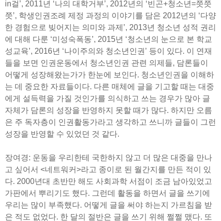
in걸’, 2011년 ‘나의 대학거부’, 2012년의 ‘빈곤+청소년=쯧쯧
쯧’, 학생인권조례 제정 과정의 이야기를 담은 2012년의 ‘다양
한 경험으로 빚어지는 의미와 과제’, 2013년 청소년 성적 권리
에 대해 다룬 ‘미성숙폭동’, 2015년 ‘청소년의 눈으로 본 학교
성교육’, 2016년 ‘나이주의와 청소년인권’ 등이 있다. 이 연재
들을 보면 인권운동에서 청소년인권 관련 의제들, 담론들이
어떻게 성장해왔는가가 한눈에 보인다. 청소년인권을 이해하
는 데 중요한 자료들이다. 다른 매체에 글을 기고할 때는 대중
에게 설득력을 가질 것인가를 의식하고 쓰는 경우가 많아 글
자체가 담론의 성장을 반영하지 못할 때가 많다. 하지만 오름
은 주 독자층이 인권활동가라고 생각하고 쓰니까 글들이 그런
성장을 반영할 수 있었던 것 같다.
장여경: 운동을 우리한테 국한하지 않고 더 많은 대중을 만나
고 싶어서 <네트워커>라고 종이로 된 월간지를 만든 적이 있
다. 2000년대 초반만 해도 사회과학 서점이 조금 남아있었고
가판에서 뿌리기도 했다. 그런데 활동을 하면서 글을 쓰기에
우리는 많이 부족했다. 어떻게 글을 써야 하는지 가르침을 받
은 적도 없었다. 한 달의 절반은 글을 쓰기 위해 쩔쩔 맸다. 또