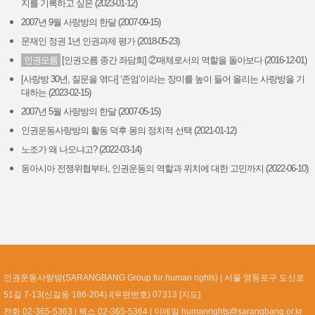
지를 기록하고 싶은 (2023-01-12)
2007년 9월 사랑방의 한달 (2007-09-15)
문재인 정권 1년 인권과제 평가 (2018-05-23)
인권오름
[인권오름 종간 좌담회] ②매체로서의 역할을 돌아보다 (2016-12-01)
[사랑방 30년, 질문을 엮다] ‘존엄’이라는 장미를 높이 들어 올리는 사랑방을 기
대하는 (2023-02-15)
2007년 5월 사랑방의 한달 (2007-05-15)
인권운동사랑방의 활동 덕후 몽의 정치적 선택 (2021-01-12)
노조가 왜 나오냐고? (2022-03-14)
동아시아 전쟁위협부터, 인권운동의 역할과 위치에 대한 고민까지 (2022-06-10)
인권운동사랑방(SARANGBANG Group for human rights)
서울 영등포구 도신로
51길 7-13(신길동 186-204) /(우편번호) 07313 [
지도
]
전화 02-365-5363
팩스 02-365-5364
이메일
humanrights@sarangbang.or.kr