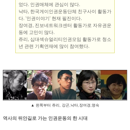
었다. 인권매체에 관심이 많다.
낙타, 한국게이인권운동단체 친구사이 활동가
다. '인권이야기' 현재 필진이다.
장여경, 진보네트워크센터 활동가로 자유권운
동에 고민이 많다.
쥬리, 십대섹슈얼리티인권모임 활동가로 청소
년 관련 기획연재에 많이 참여했다.
▲ 왼쪽부터 쥬리, 강곤,낙타,장여경,명숙
역사의 뒤안길로 가는 인권운동의 한 시대