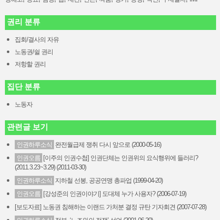
권리 분류
집회/결사의 자유
노동권/쉴 권리
저항할 권리
집단 분류
노동자
관련글 보기
인권하루소식
완전월급제 쟁취 다시 앞으로 (2000-05-16)
인권오름
[이주의 인권수첩] 인권단체는 인권위의 요식행위에 들러리?
(2011.3.23~3.29) (2011-03-30)
인권하루소식
지하철 선봉, 공공연맹 총파업 (1999-04-20)
인권오름
[강성준의 인권이야기] 도대체 누가 사용자? (2006-07-19)
[보도자료] 노동권 침해하는 이랜드 가처분 결정 규탄 기자회견 (2007-07-28)