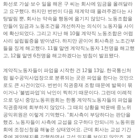
화선로 가설·보수 일을 해온 구 씨는 회사에 임금을 올려달라
고 요구했다. 하지만 번번이 다음 재계약 때 올려주겠다는 사
탕발림 뿐, 회사는 약속을 행동에 옮기지 않았다. 노동조합을
만들어 임금과 노동조건을 개선하자는 의식이 노동자들 사이
에 확산되었다. 그리고 지난 해 10월 계약직 노동조합은 어렵
사리 설립필증을 받아냈다. 하지만 곧이어 회사측은 노조간부
들을 징계 해고했다. 11월 말엔 계약직노동자 1천명을 해고했
고, 12월 말엔 6천명을 해고하겠다는 방침이 발표됐다.
계약직노동자들이 파업을 시작한 건 12월 13일. 한국통신처
럼 필수공익사업장으로 분류되는 곳은 파업을 한다는 것만으
로도 큰 사건이었다. 번번이 직권중재 조항 때문에 발목이 묶
이거나 '불법파업'의 낙인이 찍히기 때문이다. 그런데 이례적
으로 당시 중앙노동위원회는 한통 계약직노동자들의 파업을
직권중재에 회부하지 않았다. 그 때의 상황을 박윤배 중노위
공익위원은 이렇게 기억했다. "회사측이 부당하다는 판단을
했죠. 노동자들이 사측에 교섭을 요구하다 안되니까 노동위원
회에 조정신청을 해놓은 상태였어요. 근데 회사는 교섭 기간
중에 계약해지를 강행하면서 교섭 의지를 보이지 않았죠. 계