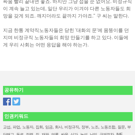
싸움 빨리 끝내면 좋죠. 하지만 그냥 접을 순 없어요. 비정규직
이 계속 늘고 있는데, 일단 우리가 이겨야 다른 노동자들도 희
망을 갖게 되죠. 깨지더라도 끝까지 가야죠." 구 씨는 말한다.
지금 한통 계약직노동자들은 닫힌 '대화의 문'에 몸뚱이를 던
지며 비정규직 노동자들의 희망 만들기를 하고 있다. 이들에
게 우리 사회는 어떤 응답을 해야 하는가.
공유하기
인권키워드
,
,
,
,
,
,
,
,
,
,
,
교섭
파업
노동자
집회
임금
회사
비정규직
정부
노조
노동조합
질문
부
,
,
,
,
,
,
,
,
,
,
,
당해고
동료
점령
집
재판
언론
싸움
상가
농성
낙인
구제절차
IMF