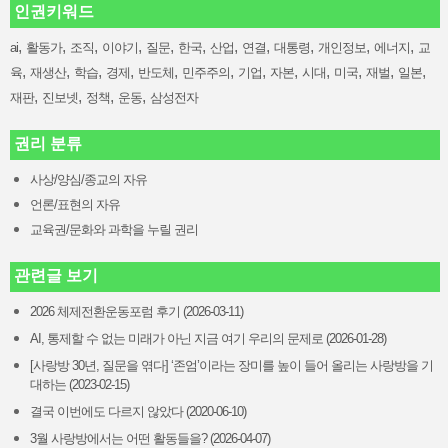
인권키워드
,
,
,
,
,
,
,
,
,
,
,
ai
활동가
조직
이야기
질문
한국
산업
연결
대통령
개인정보
에너지
교
,
,
,
,
,
,
,
,
,
,
,
,
육
재생산
학습
경제
반도체
민주주의
기업
자본
시대
미국
재벌
일본
,
,
,
,
재판
진보넷
정책
운동
삼성전자
권리 분류
사상/양심/종교의 자유
언론/표현의 자유
교육권/문화와 과학을 누릴 권리
관련글 보기
2026 체제전환운동포럼 후기 (2026-03-11)
AI, 통제할 수 없는 미래가 아닌 지금 여기 우리의 문제로 (2026-01-28)
[사랑방 30년, 질문을 엮다] ‘존엄’이라는 장미를 높이 들어 올리는 사랑방을 기
대하는 (2023-02-15)
결국 이번에도 다르지 않았다 (2020-06-10)
3월 사랑방에서는 어떤 활동들을? (2026-04-07)