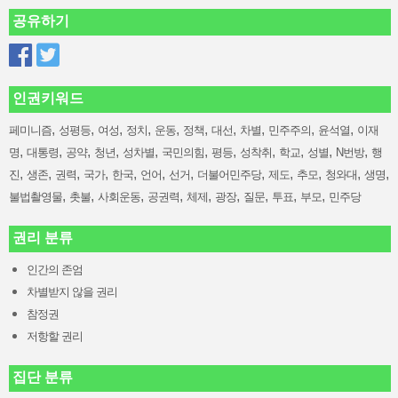
공유하기
인권키워드
,
,
,
,
,
,
,
,
,
,
페미니즘
성평등
여성
정치
운동
정책
대선
차별
민주주의
윤석열
이재
,
,
,
,
,
,
,
,
,
,
,
명
대통령
공약
청년
성차별
국민의힘
평등
성착취
학교
성별
N번방
행
,
,
,
,
,
,
,
,
,
,
,
,
진
생존
권력
국가
한국
언어
선거
더불어민주당
제도
추모
청와대
생명
,
,
,
,
,
,
,
,
,
불법촬영물
촛불
사회운동
공권력
체제
광장
질문
투표
부모
민주당
권리 분류
인간의 존엄
차별받지 않을 권리
참정권
저항할 권리
집단 분류