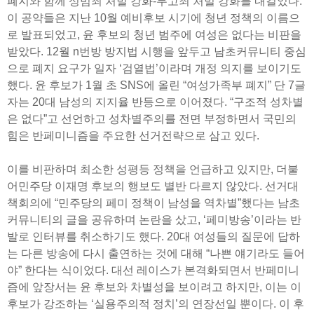
폐지와 함께 성범죄 처벌 강화-무고죄 처벌 강화를 내걸었다.
이 공약들은 지난 10월 예비후보 시기에 청년 정책의 이름으
로 발표되었고, 윤 후보의 청년 범주에 여성은 없다는 비판을
받았다. 12월 n번방 방지법 시행을 앞두고 남초커뮤니티 중심
으로 폐지 요구가 일자 ‘검열법’이라며 개정 의지를 보이기도
했다. 윤 후보가 1월 초 SNS에 올린 “여성가족부 폐지” 단 7글
자는 20대 남성의 지지율 반등으로 이어졌다. “구조적 성차별
은 없다”고 선언하고 성차별주의를 전면 부정하면서 국민의
힘은 반페미니즘을 주요한 선거전략으로 삼고 있다.
이를 비판하며 최소한 성평등 정책을 언급하고 있지만, 더불
어민주당 이재명 후보의 행보도 별반 다르지 않았다. 선거대
책회의에 “민주당의 페미 정책이 남성을 역차별”했다는 남초
커뮤니티의 글을 공유하며 논란을 샀고, ‘페미방송’이라는 반
발로 인터뷰를 취소하기도 했다. 20대 여성들의 질문에 답하
는 다른 방송에 다시 출연하는 것에 대해 “나쁜 얘기라도 들어
야” 한다는 식이었다. 대선 레이스가 본격화되면서 반페미니
즘에 앞장서는 윤 후보와 차별성을 보이려고 하지만, 이는 이
후보가 강조하는 ‘실용주의적 정치’의 연장선일 뿐이다. 이 후