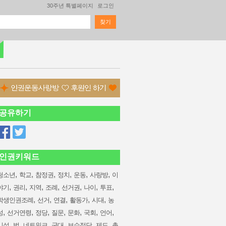
30주년 특별페이지
로그인
찾기
검색 폼
공유하기
인권키워드
,
,
,
,
,
,
청소년
학교
참정권
정치
운동
사랑방
이
,
,
,
,
,
,
,
야기
권리
지역
조례
선거권
나이
투표
,
,
,
,
,
학생인권조례
선거
연결
활동가
시대
농
,
,
,
,
,
,
,
성
선거연령
정당
질문
문화
국회
언어
,
,
,
,
,
,
시설
법
네트워크
군대
보수정당
제도
총