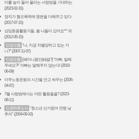
미를 높이 들어 올리는 사랑방을 기대하는
(2023-02-15)
정치가 혐오폭력에 명분을 더해주고 있다
(2017-07-15)
상임돋움활동가들, 봄 나들이 갔어요^^ 외
(2012-05-15)
인권오름
“나, 지금 차별당하고 있는 거
니?” (2007-11-07)
인권오름
[페미니즘인(in)걸?] “아빠, 말해
주세요?!” 아빠는 말해주지 않는다! (2010-
06-09)
이주노동운동의 시간을 안고 싸우는 (2026-
04-07)
7월 사랑방에서는 어떤 활동들을? (2023-
08-11)
인권하루소식
"청소년 선거참여 연령 낮
추자" (2004-09-10)