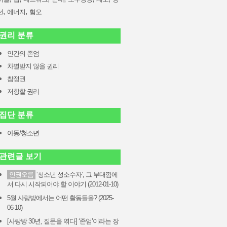
,
,
선
에너지
혐오
권리 분류
인간의 존엄
차별받지 않을 권리
참정권
저항할 권리
집단 분류
아동/청소년
관련글 보기
인권오름
‘청소년 성소수자’, 그 부대낌에
서 다시 시작되어야 할 이야기 (2012-01-10)
5월 사랑방에서는 어떤 활동들을? (2025-
06-10)
[사랑방 30년, 질문을 엮다] ‘존엄’이라는 장