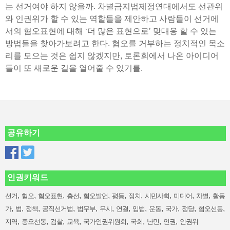
는 선거여야 하지 않을까. 차별금지법제정연대에서도 선관위
와 인권위가 할 수 있는 역할들을 제안하고 사람들이 선거에
서의 혐오표현에 대해 ‘더 많은 표현으로’ 맞대응 할 수 있는
방법들을 찾아가보려고 한다. 혐오를 거부하는 정치적인 목소
리를 모으는 것은 쉽지 않겠지만, 토론회에서 나온 아이디어
들이 또 새로운 길을 열어줄 수 있기를.
공유하기
인권키워드
,
,
,
,
,
,
,
,
,
,
선거
혐오
혐오표현
총선
혐오발언
평등
정치
시민사회
미디어
차별
활동
,
,
,
,
,
,
,
,
,
,
,
,
가
법
정책
공직선거법
법무부
무시
연결
입법
운동
국가
정당
혐오선동
,
,
,
,
,
,
,
,
지역
증오선동
검찰
교육
국가인권위원회
국회
난민
인권
인권위