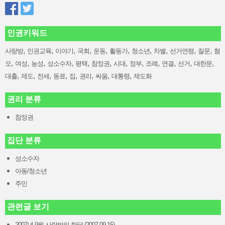
인권키워드
,
,
,
,
,
,
,
,
,
,
사랑방
인권교육
이야기
국회
운동
활동가
청소년
차별
선거연령
질문
혐
,
,
,
,
,
,
,
,
,
,
,
,
오
여성
농성
성소수자
평택
참정권
시대
정부
조례
연결
선거
대한문
,
,
,
,
,
,
,
,
대출
제도
전세
동료
집
권리
싸움
대통령
제도화
권리 분류
참정권
집단 분류
성소수자
아동/청소년
주민
관련글 보기
2007년 9월 사랑방의 한달 (2007-09-15)