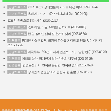
인권하루소식
<독자투고> 장애인들이 거리로 나선 이유 (1999-11-24)
인권하루소식
올해엔 반드시…99년 인권과제 ② (1999-01-06)
12월의 인권으로 읽는 세상 (2020-01-10)
인권하루소식
‘장애아’란 이유, 유치원 입학거부 (2002-10-05)
인권하루소식
한·일 장애인 삶의 질 현저히 낮아 (1995-08-30)
인권오름
장애인 자립생활권, 법원의 판단을 기다리고 있을 것이 아니다
(2010-05-04)
인권하루소식
미국무부 「94년도 세계 인권보고서」 남한 편② (1995-02-25)
인권오름
미래를 향한, 장애인에 의한 인권의 재구성 (2008-04-29)
인권오름
[인권문헌읽기] 잊혀진 유럽인, 잊혀진 권리 (2013-03-28)
인권하루소식
장애인의 '완전참여와 통합' 위한 출발 (1997-03-21)
인권운동사랑방(SARANGBANG Group for human rights)
서울 영등포구 도신로