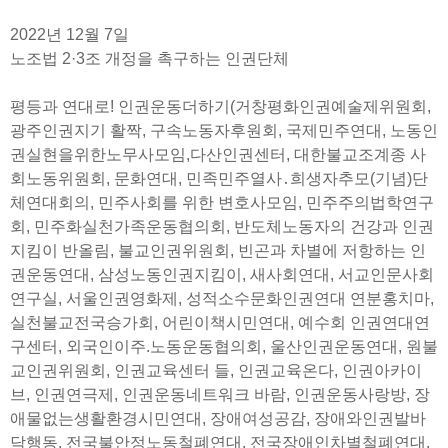
2022년 12월 7일
노조법 2·3조 개정을 촉구하는 인권단체
평등과 연대로! 인권운동더하기(거창평화인권예술제위원회,
광주인권지기 활짝, 구속노동자후원회, 국제민주연대, 노동인
권실현을위한노무사모임,다산인권센터, 대한불교조계종 사
회노동위원회, 문화연대, 민족민주열사․희생자추모(기념)단
체연대회의, 민주사회를 위한 변호사모임, 민주주의법학연구
회, 민주화실천가족운동협의회, 반도체노동자의 건강과 인권
지킴이 반올림, 불교인권위원회, 빈곤과 차별에 저항하는 인
권운동연대, 삼성노동인권지킴이, 새사회연대, 서교인문사회
연구실, 서울인권영화제, 성적소수문화인권연대 연분홍치마,
실천불교전국승가회, 어린이책시민연대, 예수회 인권연대연
구센터, 외국인이주.노동운동협의회, 울산인권운동연대, 원불
교인권위원회, 인권교육센터 들, 인권교육온다, 인권아카이
브, 인권연극제, 인권운동네트워크 바람, 인권운동사랑방, 장
애물없는생활환경시민연대, 장애여성공감, 장애와인권발바
닥행동, 전국불안정노동철폐연대, 전국장애인차별철폐연대,