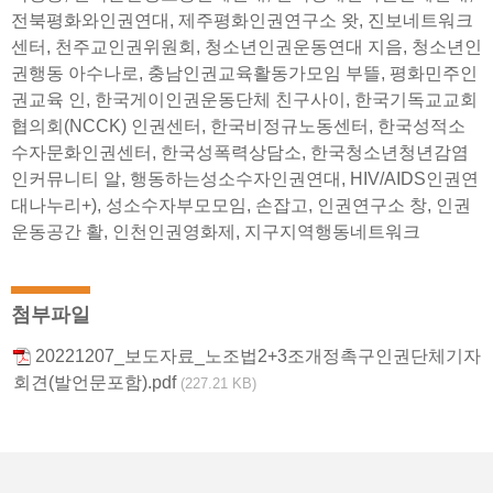
전북평화와인권연대, 제주평화인권연구소 왓, 진보네트워크
센터, 천주교인권위원회, 청소년인권운동연대 지음, 청소년인
권행동 아수나로, 충남인권교육활동가모임 부뜰, 평화민주인
권교육 인, 한국게이인권운동단체 친구사이, 한국기독교교회
협의회(NCCK) 인권센터, 한국비정규노동센터, 한국성적소
수자문화인권센터, 한국성폭력상담소, 한국청소년청년감염
인커뮤니티 알, 행동하는성소수자인권연대, HIV/AIDS인권연
대나누리+), 성소수자부모모임, 손잡고, 인권연구소 창, 인권
운동공간 활, 인천인권영화제, 지구지역행동네트워크
첨부파일
20221207_보도자료_노조법2+3조개정촉구인권단체기자
회견(발언문포함).pdf
(227.21 KB)