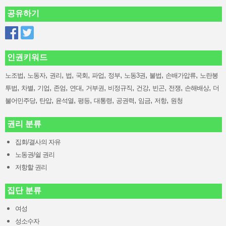
공유하기
인권키워드
,
,
,
,
,
,
,
,
,
,
노조법
노동자
권리
법
국회
파업
정부
노동3권
불법
손배가압류
노란봉
,
,
,
,
,
,
,
,
,
,
,
투법
차별
기업
존엄
연대
거부권
비정규직
건강
빈곤
전쟁
손해배상
더
,
,
,
,
,
,
,
,
불어민주당
탄압
윤석열
평등
대통령
공권력
임금
저항
원청
권리 분류
집회/결사의 자유
노동권/쉴 권리
저항할 권리
집단 분류
여성
성소수자