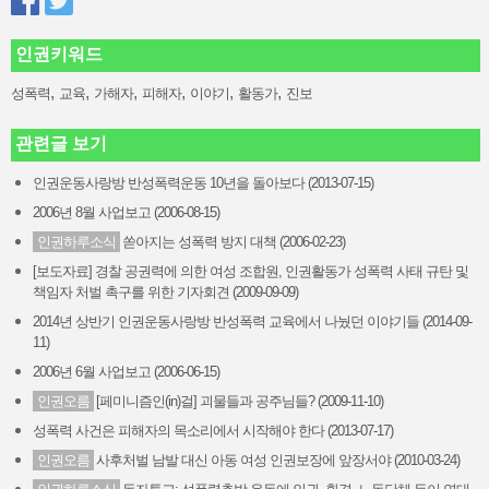
인권키워드
,
,
,
,
,
,
성폭력
교육
가해자
피해자
이야기
활동가
진보
관련글 보기
인권운동사랑방 반성폭력운동 10년을 돌아보다 (2013-07-15)
2006년 8월 사업보고 (2006-08-15)
인권하루소식
쏟아지는 성폭력 방지 대책 (2006-02-23)
[보도자료] 경찰 공권력에 의한 여성 조합원, 인권활동가 성폭력 사태 규탄 및
책임자 처벌 촉구를 위한 기자회견 (2009-09-09)
2014년 상반기 인권운동사랑방 반성폭력 교육에서 나눴던 이야기들 (2014-09-
11)
2006년 6월 사업보고 (2006-06-15)
인권오름
[페미니즘인(in)걸] 괴물들과 공주님들? (2009-11-10)
성폭력 사건은 피해자의 목소리에서 시작해야 한다 (2013-07-17)
인권오름
사후처벌 남발 대신 아동 여성 인권보장에 앞장서야 (2010-03-24)