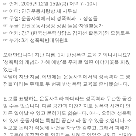
☞ 언제: 2006년 12월 15일(금) 저녁 7∼10시
☞ 어디: 인권운동사랑방 새 사무실
☞ 무얼: 운동사회에서의 성폭력과 그 쟁점들
☞ 누굴: 인권운동사랑방 상임·돋움·자원활동가
☞ 어케: 강의(한국성폭력상담소 김지선 활동가)와 모둠토론
☞ 누가: 3기 성폭력반대위원회
오랜만입니다! 지난 여름, 1차 반성폭력 교육 기억나시나요?
'성폭력의 개념과 가해 예방'을 주제로 열띤 이야기꽃을 피웠
었는데~
넉달이 지난 지금, 이번에는 '운동사회에서의 성폭력과 그 쟁
점들'이라는 주제로 두 번째 반성폭력 교육을 준비했습니다.
진보를 표방하는 운동사회라 하더라도 성폭력과 무관한 공간
일 수는 없습니다. 다른 공간과 마찬가지로 성폭력 사건이 언
제든 일어날 수 있고 묻히기도 쉽습니다. 아니, 오히려 성폭력
에 있어 운동사회는 특별한 공간이라 할 수 있을 것입니다. 조
직보호 논리가 작동해 사건을 자꾸만 감추고, 그래서 피해자
의 고통이 조직적으로 외면되는 사례도 있었으니까요. 심지어