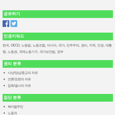
공유하기
인권키워드
,
,
,
,
,
,
,
,
,
,
한국
OECD
노동법
노동조합
아시아
국가
민주주의
권리
지역
인권
대통
,
,
,
,
령
노동권
국제노동기구
국가보안법
정부
권리 분류
사상/양심/종교의 자유
언론/표현의 자유
집회/결사의 자유
집단 분류
북이탈주민
노동자