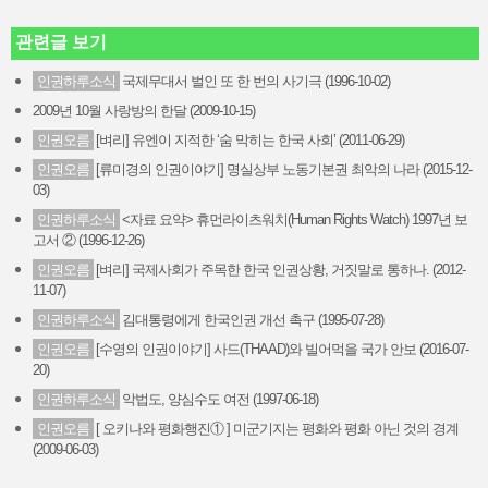
관련글 보기
인권하루소식
국제무대서 벌인 또 한 번의 사기극 (1996-10-02)
2009년 10월 사랑방의 한달 (2009-10-15)
인권오름
[벼리] 유엔이 지적한 ‘숨 막히는 한국 사회’ (2011-06-29)
인권오름
[류미경의 인권이야기] 명실상부 노동기본권 최악의 나라 (2015-12-
03)
인권하루소식
<자료 요약> 휴먼라이츠워치(Human Rights Watch) 1997년 보
고서 ② (1996-12-26)
인권오름
[벼리] 국제사회가 주목한 한국 인권상황, 거짓말로 통하나. (2012-
11-07)
인권하루소식
김대통령에게 한국인권 개선 촉구 (1995-07-28)
인권오름
[수영의 인권이야기] 사드(THAAD)와 빌어먹을 국가 안보 (2016-07-
20)
인권하루소식
악법도, 양심수도 여전 (1997-06-18)
인권오름
[ 오키나와 평화행진① ] 미군기지는 평화와 평화 아닌 것의 경계
(2009-06-03)