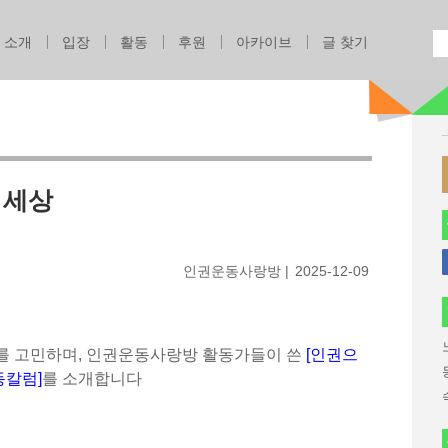
Jump to navigation
소개
입장
활동
후원
아카이브
글 찾기
 세상
인권운동사랑방
2025-12-09
를 고민하며, 인권운동사랑방 활동가들이 쓴
[인권으
동칼럼]
를 소개합니다