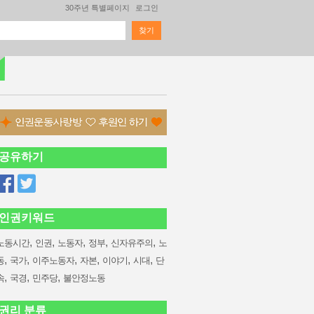
30주년 특별페이지
로그인
찾기
검색 폼
공유하기
인권키워드
,
,
,
,
,
노동시간
인권
노동자
정부
신자유주의
노
,
,
,
,
,
,
동
국가
이주노동자
자본
이야기
시대
단
,
,
,
속
국경
민주당
불안정노동
권리 분류