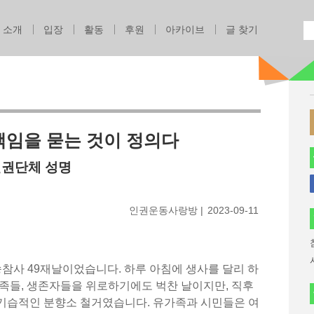
Jump to navigation
소개
입장
활동
후원
아카이브
글 찾기
책임을 묻는 것이 정의다
인권단체 성명
인권운동사랑방
2023-09-11
참사 49재날이었습니다. 하루 아침에 생사를 달리 하
족들, 생존자들을 위로하기에도 벅찬 날이지만, 직후
기습적인 분향소 철거였습니다. 유가족과 시민들은 여