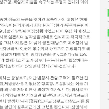
상규명, 책임자 처벌을 촉구하는 투쟁과 연대가 이어
소중한 이들의 목숨을 앗아간 오송참사의 고통은 현재
참사, 이는 기후위기 시대 단지 극한의 폭우 때문만이
수경보가 발령된 비상상황이었고 이미 수십 차례 신고
무시로 일관하며 심각성을 제대로 인식하고 적극적으로
 고려하지 않은 채 낮게 쌓은 제방으로 미호강이 범
 지난해 말 이곳은 홍수취약 하천으로 지정되기도 해
 적절한 대책 없이 방치해왔습니다. 그러다 7월 15일
보가 발령되고 신고가 접수되는 등 대응이 필요하다는
통제조차 하지 않으면서 참사가 된 것입니다.
하는 충청북도, 재난 발생시 관할 구역에 필요한 긴
된 제방공사를 진행해온 행복청, 오송참사는 이들 기
과 의무를 저버리면서 발생한 참사입니다. 참사로 만
에게 책임을 떠넘기려고만 할 뿐입니다. 유관기관들이
서 발생한 ‘관재(官災)’였다고 정부도 감찰조사를 통
치는 말단의 실무자급에만 그쳤을 뿐입니다. 상명하복