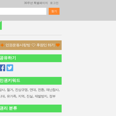
30주년 특별페이지
로그인
찾기
검색 폼
공유하기
인권키워드
,
,
,
,
,
,
참사
철거
진상규명
연대
전환
재난참사
,
,
,
,
,
시대
유가족
지역
진실
재발방지
정부
권리 분류