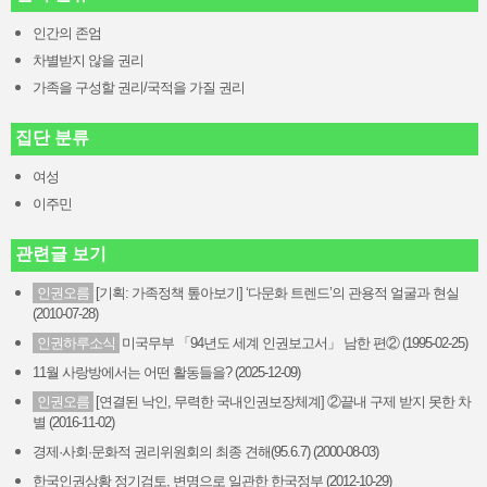
인간의 존엄
차별받지 않을 권리
가족을 구성할 권리/국적을 가질 권리
집단 분류
여성
이주민
관련글 보기
인권오름
[기획: 가족정책 톺아보기] ‘다문화 트렌드’의 관용적 얼굴과 현실
(2010-07-28)
인권하루소식
미국무부 「94년도 세계 인권보고서」 남한 편② (1995-02-25)
11월 사랑방에서는 어떤 활동들을? (2025-12-09)
인권오름
[연결된 낙인, 무력한 국내인권보장체계] ②끝내 구제 받지 못한 차
별 (2016-11-02)
경제·사회·문화적 권리위원회의 최종 견해(95.6.7) (2000-08-03)
한국인권상황 정기검토, 변명으로 일관한 한국정부 (2012-10-29)