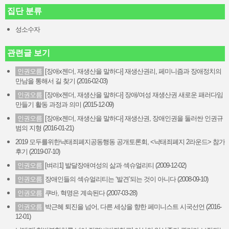
집단 분류
성소수자
관련글 보기
인권오름
[장애x젠더, 재생산을 말하다] 재생산권리, 페미니즘과 장애정치의
만남을 통해서 길 찾기 (2016-02-03)
인권오름
[장애x젠더, 재생산을 말하다] 장애/여성 재생산권 새로운 패러다임
만들기 활동 과정과 의미 (2015-12-09)
인권오름
[장애x젠더, 재생산을 말하다] 재생산권, 장애인권을 둘러싼 인권규
범의 지형 (2016-01-21)
2019 모두를위한낙태죄폐지공동행동 공개토론회, <낙태죄폐지 2라운드> 참가
후기 (2019-07-10)
인권오름
[벼리1] 발달장애여성의 삶과 섹슈얼리티 (2009-12-02)
인권오름
장애인들의 섹슈얼리티는 ‘발견’되는 것이 아니다 (2008-09-10)
인권오름
쿠바, 혁명은 계속된다 (2007-03-28)
인권오름
박근혜 퇴진을 넘어, 다른 세상을 향한 페미니스트 시국선언 (2016-
12-01)