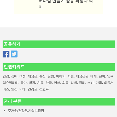
러다임 만들기 활동 과정과 의
미
공유하기
인권키워드
,
,
,
,
,
,
,
,
,
,
,
,
건강
장애
여성
재생산
출산
질병
이야기
차별
재생산권
배제
단어
양육
,
,
,
,
,
,
,
,
,
,
,
섹슈얼리티
국가
병원
치료
한국
언어
의료
성별
권리
소비
가족
의료서
,
,
,
,
비스
안전
낙태
건강권
성교육
권리 분류
주거권/건강권/사회보장권