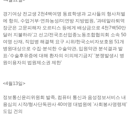
경기여상 전교생 2천4백여명 동료학생과 교사들의 형사처벌
에 항의, 수업거부·연좌농성/미연방 지방법원, '과테말라퇴역
장군은 고문피해자 오르티스 등에게 배상금으로 4천7백50만
달러 지불하라'고 선고/전국조선업종노동조합협의회 소속 50
여명 산재, 직업병 해결책 요구 시위/한국소비자보호원 51개
병원대상으로 수집·분석한 수술약관, 입원약관 분석결과 발
표-'수술후유증에 대해 환자의 이의제기금지' '분쟁발생시 병
원이용자의 법원제소권 제한'
<4월13일>
정보통신윤리위원회 발족, 컴퓨터 통신과 음성정보서비스 내
용심의 시작/형사단독판사 40여명 대법원에 '사회봉사명령제'
도입 건의