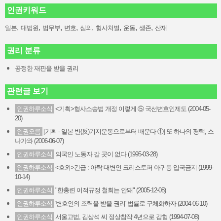
인권키워드
,
,
,
,
,
,
,
,
일본
대법원
법무부
변호
심의
형사처벌
운동
생존
산재
권리 분류
공정한 재판을 받을 권리
관련글 보기
인권하루소식
<기획>형사소송법 개정 이렇게 ⑤ 국선변호인제도 (2004-05-
20)
인권오름
[기획 - 일본 반(反)기지운동으로부터 배운다 ①] 또 하나의 평택, 스
나가와 (2006-06-07)
인권하루소식
외국인 노동자 갈 곳이 없다 (1995-03-28)
인권하루소식
<호외>긴급 : 아탁 대변인 크리스토퍼 아귀통 입국금지 (1999-
10-14)
인권하루소식
"한총련 이적규정 철회는 안돼" (2005-12-08)
인권하루소식
'변호인의 조력을 받을 권리' 법률로 구체화하자 (2004-06-10)
인권하루소식
서울고법, 김삼석 씨 정상참작 4년으로 감형 (1994-07-08)