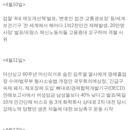
<4월10일>
검찰 '4대 제도개선책'발표, '변호인 접견·교통권보장' 등/세계
보건기구 '전 세계에서 해마다 1억2천만건 재해발생, 20만명
사망' 발표/프랑스 체신노동자들 고용증대 요구하며 격렬 시
위
<4월11일>
마산상고 60주년 마산의거로 숨진 김주열 열사에게 명예졸업
장 수여/법무부 형사소송법 개정안 국무회의에상정, '긴급구
속제 폐지, 체포장제 도입' 뼈대로/경제협력개발기구(OECD)
연례보고서에서 여성임금 남성들보다 40% 낮다고 발표/독일
10개 민간단체 바스프 등 3개 화학회사 상대로 2차 대전 당시
강제노역 당했던 생존 자들에 대한 보상촉구 운동 시작
<4월12일>