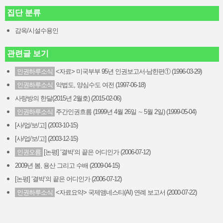
집단 분류
감옥/시설수용인
관련글 보기
인권하루소식
<자료> 미국부부 95년 인권보고서-남한편① (1996-03-29)
인권하루소식
악법도, 양심수도 여전 (1997-06-18)
사랑방의 한달(2015년 2월호) (2015-02-06)
인권하루소식
주간인권흐름 (1999년 4월 26일 ∼ 5월 2일) (1999-05-04)
[사/업/보/고] (2003-10-15)
[사/업/보/고] (2003-12-15)
인권오름
[논평] ‘결박’의 끝은 어디인가 (2006-07-12)
2009년 봄, 용산 그리고 수배 (2009-04-15)
[논평] ‘결박’의 끝은 어디인가 (2006-07-12)
인권하루소식
<자료요약> 국제앰네스티(AI) 연례 보고서 (2000-07-22)