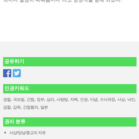
공유하기
인권키워드
,
,
,
,
,
,
,
,
,
,
,
,
경찰
국보법
간첩
정부
심리
사랑방
자백
인권
이념
수사과정
사상
낙인
,
,
,
검찰
감옥
간첩혐의
일본
권리 분류
사상/양심/종교의 자유