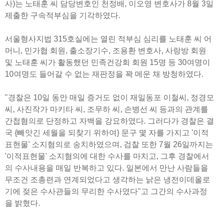
사)는 노태훈 씨 담당변호인 천정배, 이오영 변호사가 8월 3일
제출한 구속적부심을 기각하였다.
서울형사지법 315호실에는 열린 적부심 심리를 노태훈 씨 어
머니, 민가협 회원, 출소장기수, 조용환 변호사, 사랑방 회원
및 노태훈 씨가 활동했던 민족건강회 회원 15명 등 30여명이
10여명도 들어갈 수 없는 재판정을 꽉 메운 채 방청하였다.
"경찰은 10일 동안 매일 증거도 없이 재일동포 이철씨, 정경모
씨, 사진작가 마키타 씨, 조무하 씨, 손병선 씨 등과의 관계를
간첩혐의로 단정하고 자백을 강요하였다. 그러다가 경찰은 결
국 {빼앗긴 세월을 되찾기 위하여} 문구 몇 자를 가지고 '이적
표현물' 소지혐의로 송치하였으며, 검찰 또한 7월 26일까지는
'이적표현물' 소지혐의에 대한 수사를 마치고, 그후 경찰에서
의 수사내용을 매일 반복하고 있다. 일본에서 만난 사람들을
무조건 조총련과 연계되었다고 생각하는 낡은 냉전이데올로
기에 젖은 수사관들의 무리한 수사였다"고 그간의 수사과정
을 밝혔다.