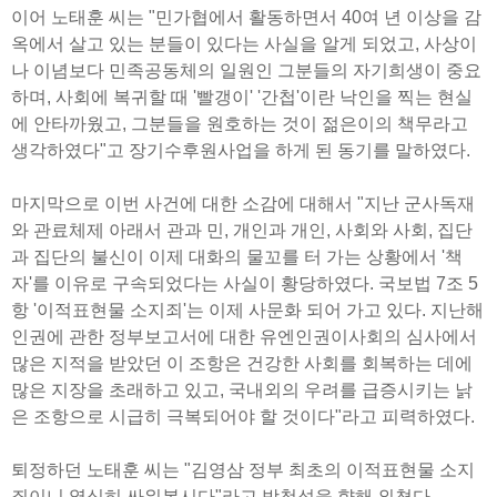
이어 노태훈 씨는 "민가협에서 활동하면서 40여 년 이상을 감
옥에서 살고 있는 분들이 있다는 사실을 알게 되었고, 사상이
나 이념보다 민족공동체의 일원인 그분들의 자기희생이 중요
하며, 사회에 복귀할 때 '빨갱이' '간첩'이란 낙인을 찍는 현실
에 안타까웠고, 그분들을 원호하는 것이 젊은이의 책무라고
생각하였다"고 장기수후원사업을 하게 된 동기를 말하였다.
마지막으로 이번 사건에 대한 소감에 대해서 "지난 군사독재
와 관료체제 아래서 관과 민, 개인과 개인, 사회와 사회, 집단
과 집단의 불신이 이제 대화의 물꼬를 터 가는 상황에서 '책
자'를 이유로 구속되었다는 사실이 황당하였다. 국보법 7조 5
항 '이적표현물 소지죄'는 이제 사문화 되어 가고 있다. 지난해
인권에 관한 정부보고서에 대한 유엔인권이사회의 심사에서
많은 지적을 받았던 이 조항은 건강한 사회를 회복하는 데에
많은 지장을 초래하고 있고, 국내외의 우려를 급증시키는 낡
은 조항으로 시급히 극복되어야 할 것이다"라고 피력하였다.
퇴정하던 노태훈 씨는 "김영삼 정부 최초의 이적표현물 소지
죄이니 열심히 싸워봅시다"라고 방청석을 향해 외쳤다.