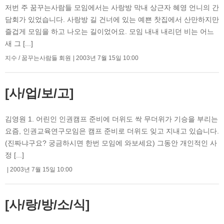
저번 주 꿈꾸는사람들 모임에서는 사랑방 막내 상근자 혜영 언니의 간
담회가 있었습니다. 사랑방 길 건너에 있는 예쁜 찻집에서 산만하지만
즐겁게 모임을 하고 나오는 길이었어요. 모임 내내 내리던 비는 어느
새 그 [...]
지수 / 꿈꾸는사람들 회원
2003년 7월 15일 10:00
[사/업/보/고]
김영원 1. 어린인 인권캠프 준비에 더위도 싹 무더위가 기승을 부리는
요즘, 인권교육연구모임은 캠프 준비로 더위도 잊고 지내고 있습니다.
(진짜냐구요? 궁금하시면 한번 모임에 와보세요) 그동안 개인적인 사
정 [...]
2003년 7월 15일 10:00
[사/랑/방/소/식]