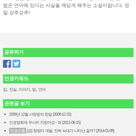
법은 언어에 있다는 사실을 깨닫게 해주는 소설이랍니다. 정
말 강추강추!
공유하기
인권키워드
,
,
,
,
집
진실
이야기
법
언어
관련글 보기
2008년 12월 사랑방의 한달 (2008-12-15)
인권영화제 무사히 치렀어요~ 외 (2011-06-15)
인권오름
[끙] 청량리 개발, 진짜 늑대가 나타난 걸까? (2014-01-08)