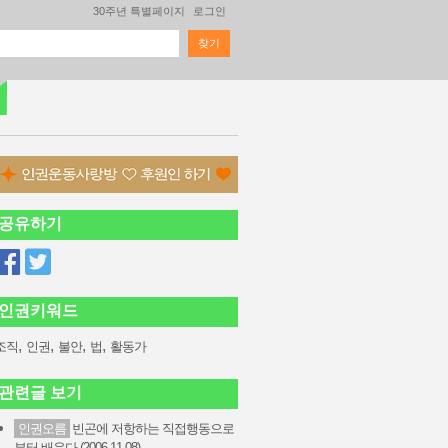
30주년 특별페이지
로그인
찾기
검색 폼
공유하기
인권키워드
,
,
,
,
조직
인권
불안
법
활동가
관련글 보기
인권오름
빈곤에 저항하는 직접행동으로
부터 배운다 (2006-11-08)