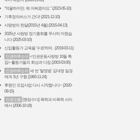
“억울하지만, 뭐 어쩌겠어요.” (2023-05-10)
기후정의버스가 간다! (2021-12-10)
사랑방의 한달(2015년 4월) (2015-04-13)
2025년 사랑방 정기총회를 무사히 마쳤습
니다 (2025-03-10)
신입활동가 교육을 '수료'하며.. (2019-03-11)
인권하루소식
<인권운동사랑방 10돌 특
집> 활동가들의 회상과 다짐 (2003-03-05)
인권하루소식
세 번 ‘탈영범’ 김대영 일경
에게 3년 구형 (1993-11-24)
후원인 모집사업 다시 시작합니다~ (2020-
09-15)
인권오름
[쟁점수다] 폭력과 비폭력 사이
에서 (2006-10-18)