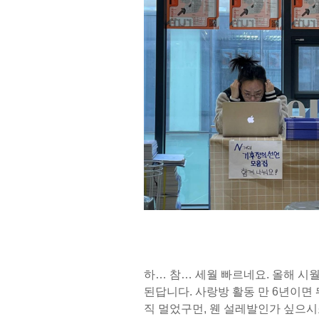
하… 참… 세월 빠르네요. 올해 시
된답니다. 사랑방 활동 만 6년이면
직 멀었구먼, 웬 설레발인가 싶으