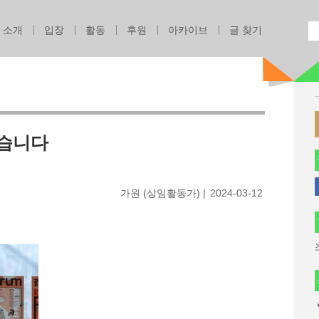
Jump to navigation
소개
입장
활동
후원
아카이브
글 찾기
였습니다
가원 (상임활동가)
2024-03-12