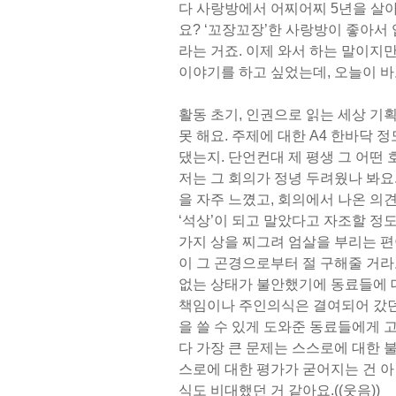
다 사랑방에서 어찌어찌 5년을 살
요? ‘꼬장꼬장’한 사랑방이 좋아서
라는 거죠. 이제 와서 하는 말이지만
이야기를 하고 싶었는데, 오늘이 바
활동 초기, 인권으로 읽는 세상 기
못 해요. 주제에 대한 A4 한바닥
댔는지. 단언컨대 제 평생 그 어떤
저는 그 회의가 정녕 두려웠나 봐요
을 자주 느꼈고, 회의에서 나온 의
‘석상’이 되고 말았다고 자조할 정
가지 상을 찌그려 엄살을 부리는 편
이 그 곤경으로부터 절 구해줄 거라
없는 상태가 불안했기에 동료들에 
책임이나 주인의식은 결여되어 갔던 
을 쓸 수 있게 도와준 동료들에게
다 가장 큰 문제는 스스로에 대한 
스로에 대한 평가가 굳어지는 건 아
식도 비대했던 거 같아요.((웃음))