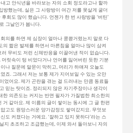
아내고 안식년을 바라보는 자의 소회 정도라고나 할까
 입방했는데, 실은 그 사랑방이 여간 저를 못살게 굴더
 후회도 많이 했습니다. 언젠가 한 번 사랑방을 ‘버틴’
로 그날인가 봅니다.
획회의를 하면 제 심장이 얼마나 쿵쾅거렸는지 말로 다
 정도의 짧은 발제를 하면서 마른침을 얼마나 많이 삼켜
 호러 무비도 저런 신체반응을 이끌어낸 적이 없습니다.
. 머릿속이 텅 비었다거나 언어를 잃어버린 듯한 기분
견이나 질문에 말문이 막히고, 머리가 하얘져 오늘도
도였죠. 그래서 저는 보통 제가 지어보일 수 있는 오만
이었어요. 제가 곤란을 겪는 걸 드러내는 만큼 동료들
고 믿는 탓이죠. 정리되지 않은 자기주장이나 생각이
대한 의존도는 커지는 반면 필자가 가질법한 최소한의
거 같아요. 제 이름의 글이 쌓이는 동시에 그 글 한편
 고맙고도 원망스러운 양가감정도 쌓여갔지요. 무엇보
불신도 커졌다는 거예요. ‘잘하고 있지 못하다’라는 스
닐지 초조하고 조급했는데, 이제 와서 돌아보니 자의