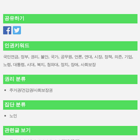
공유하기
인권키워드
,
,
,
,
,
,
,
,
,
,
,
,
국민연금
정부
권리
불안
국가
공무원
언론
연대
시장
정책
의존
기업
,
,
,
,
,
,
,
노령
대통령
시대
복지
청와대
정치
장애
사회보장
권리 분류
주거권/건강권/사회보장권
집단 분류
노인
관련글 보기