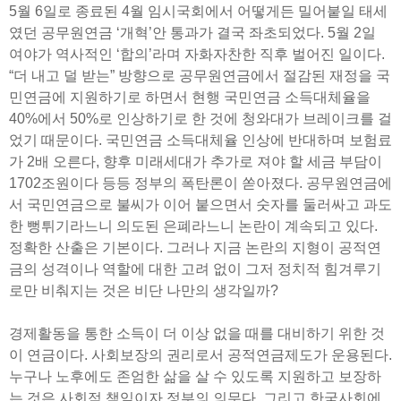
5월 6일로 종료된 4월 임시국회에서 어떻게든 밀어붙일 태세
였던 공무원연금 ‘개혁’안 통과가 결국 좌초되었다. 5월 2일
여야가 역사적인 ‘합의’라며 자화자찬한 직후 벌어진 일이다.
“더 내고 덜 받는” 방향으로 공무원연금에서 절감된 재정을 국
민연금에 지원하기로 하면서 현행 국민연금 소득대체율을
40%에서 50%로 인상하기로 한 것에 청와대가 브레이크를 걸
었기 때문이다. 국민연금 소득대체율 인상에 반대하며 보험료
가 2배 오른다, 향후 미래세대가 추가로 져야 할 세금 부담이
1702조원이다 등등 정부의 폭탄론이 쏟아졌다. 공무원연금에
서 국민연금으로 불씨가 이어 붙으면서 숫자를 둘러싸고 과도
한 뻥튀기라느니 의도된 은폐라느니 논란이 계속되고 있다.
정확한 산출은 기본이다. 그러나 지금 논란의 지형이 공적연
금의 성격이나 역할에 대한 고려 없이 그저 정치적 힘겨루기
로만 비춰지는 것은 비단 나만의 생각일까?
경제활동을 통한 소득이 더 이상 없을 때를 대비하기 위한 것
이 연금이다. 사회보장의 권리로서 공적연금제도가 운용된다.
누구나 노후에도 존엄한 삶을 살 수 있도록 지원하고 보장하
는 것은 사회적 책임이자 정부의 의무다. 그리고 한국사회에