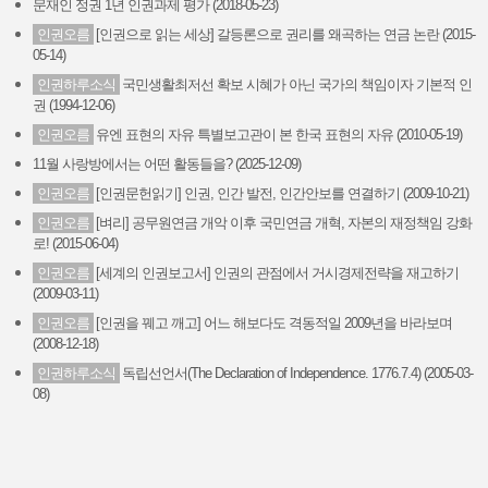
문재인 정권 1년 인권과제 평가 (2018-05-23)
인권오름
[인권으로 읽는 세상] 갈등론으로 권리를 왜곡하는 연금 논란 (2015-
05-14)
인권하루소식
국민생활최저선 확보 시혜가 아닌 국가의 책임이자 기본적 인
권 (1994-12-06)
인권오름
유엔 표현의 자유 특별보고관이 본 한국 표현의 자유 (2010-05-19)
11월 사랑방에서는 어떤 활동들을? (2025-12-09)
인권오름
[인권문헌읽기] 인권, 인간 발전, 인간안보를 연결하기 (2009-10-21)
인권오름
[벼리] 공무원연금 개악 이후 국민연금 개혁, 자본의 재정책임 강화
로! (2015-06-04)
인권오름
[세계의 인권보고서] 인권의 관점에서 거시경제전략을 재고하기
(2009-03-11)
인권오름
[인권을 꿰고 깨고] 어느 해보다도 격동적일 2009년을 바라보며
(2008-12-18)
인권하루소식
독립선언서(The Declaration of Independence. 1776.7.4) (2005-03-
08)