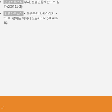
인권하루소식
부시, 전범민중재판으로 심
판 (2004-11-05)
인권하루소식
◐ 은종복의 인권이야기 ◑
"아빠, 평화는 어디서 오는거야?" (2004-11-
16)
지도
]