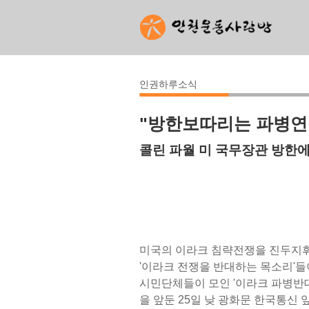
인권하루소식
"방한보따리는 파병연
콜린 파월 미 국무장관 방한에
미국의 이라크 침략전쟁을 진두지휘
'이라크 전쟁을 반대하는 목소리'들이
시민단체들이 모인 '이라크 파병반대
을 앞둔 25일 낮 광화문 한국통신