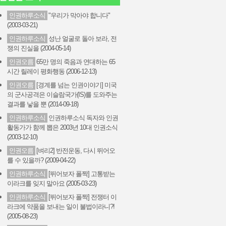
인권하루소식
"우리가 막아야 합니다"
(2003-03-21)
인권하루소식
성난 얼굴로 돌아 보라, 전
쟁의 진실을 (2004-05-14)
인권오름
65만 명의 죽음과 연대하는 65
시간 릴레이 평화행동 (2006-12-13)
인권오름
[경계를 넘는 인권이야기] 미국
의 군사공격은 이슬람국가(IS)를 도와주는
결과를 낳을 뿐 (2014-09-18)
인권하루소식
인권하루소식 독자와 인권
활동가가 함께 뽑은 2003년 10대 인권소식
(2003-12-10)
인권오름
[벼리2] 반전운동, 다시 뛰어오
를 수 있을까? (2009-04-22)
인권하루소식
[뛰어보자 폴짝] 고통받는
이라크를 잊지 말아요 (2005-03-23)
인권하루소식
[뛰어보자 폴짝] 전쟁터 이
라크에 약품을 보내는 일이 불법이라니?!
(2005-08-23)