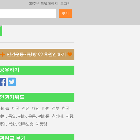
30주년 특별페이지
로그인
찾기
검색 폼
공유하기
인권키워드
,
,
,
,
,
,
,
이라크
미국
전쟁
대선
파병
정부
한국
,
,
,
,
,
,
,
점령
통일
평화
운동
광화문
청와대
저항
,
,
,
생명
북한
민주노총
대통령
관련글 보기