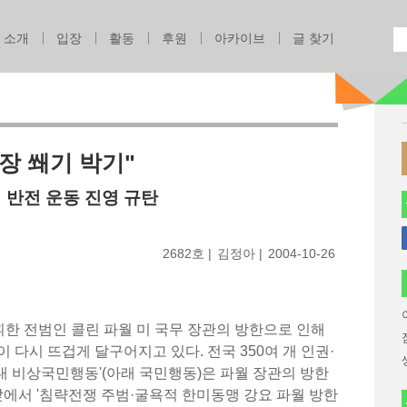
Jump to navigation
소개
입장
활동
후원
아카이브
글 찾기
장 쐐기 박기"
 반전 운동 진영 규탄
2682호
김정아
2004-10-26
한 전범인 콜린 파월 미 국무 장관의 방한으로 인해
 다시 뜨겁게 달구어지고 있다. 전국 350여 개 인권·
 비상국민행동'(아래 국민행동)은 파월 장관의 방한
 앞에서 '침략전쟁 주범·굴욕적 한미동맹 강요 파월 방한