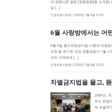
과 경향신문 칼럼 [정동칼럼]을 소개합니다
일 [...]
인권운동사랑방
2026년 7월 9일 13:53
6월 사랑방에서는 어
6월 4일 혐오표현금지법 시행과 대응방
표현'을 추가한 개정 정통망법이 7월 
의와 규제체계 [...]
인권운동사랑방
2026년 7월 9일 13:53
차별금지법을 물고, 뜯
2006년,
우리 헌법의
에 포괄적인