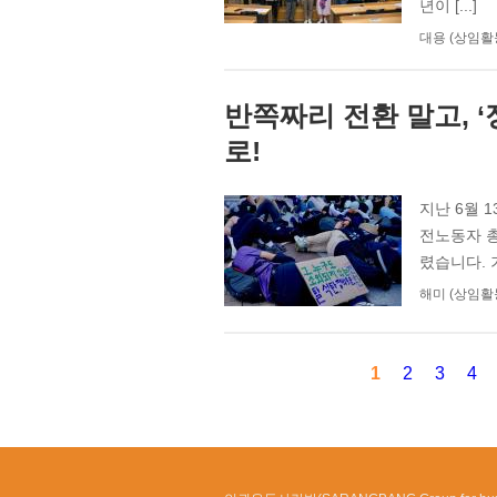
년이 [...]
대용 (상임활
반쪽짜리 전환 말고, 
로!
지난 6월 
전노동자 총
렸습니다. 
해미 (상임활
1
2
3
4
페이지