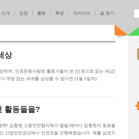
Jump to navigation
소개
입장
활동
후원
아카이브
글 찾기
세상
민하며, 인권운동사랑방 활동가들이 쓴 [인권으로 읽는 세상]
다 쿠팡 없는 세계를 상상할 수 없다면 (1월 1일자)
떤 활동들을?
용 쟁취! 김충현 고용안전협의체가 열릴 때마다 김충현의 동료들
소인 산업안전공단에서 선전전을 진행해왔습니다. 해를 넘겼지