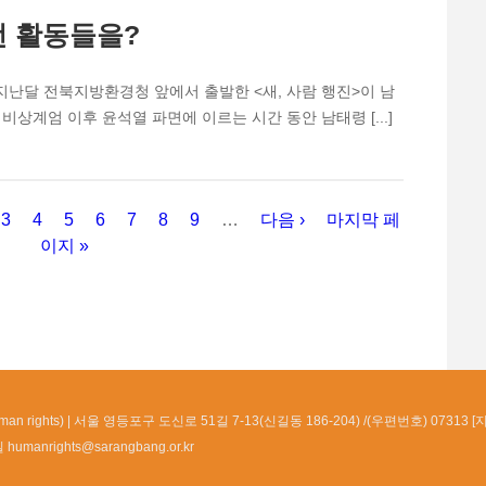
떤 활동들을?
 지난달 전북지방환경청 앞에서 출발한 <새, 사람 행진>이 남
상계엄 이후 윤석열 파면에 이르는 시간 동안 남태령 [...]
3
4
5
6
7
8
9
…
다음 ›
마지막 페
이지 »
n rights)
서울 영등포구 도신로 51길 7-13(신길동 186-204) /(우편번호) 07313 [
일
humanrights@sarangbang.or.kr