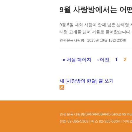
9월 사랑방에서는 어
9월 5일 새와 사람이 함께 넘은 남태령
태령 고개를 넘어 서울로 들어왔습니다. 비
인권운동사랑방
2025년 10월 13일 23:40
« 처음 페이지
‹ 이전
1
2
페이지
새 [사랑방의 한달] 글 쓰기
인권운동사랑방(SARANGBANG Group for huma
전화 02-365-5363
팩스 02-365-5364
이메