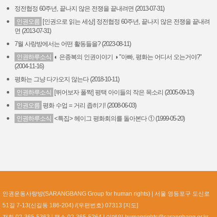
정전협정 60주년, 끝나지 않은 전쟁을 끝내려면 (2013-07-31)
인권오름
[인권으로 읽는 세상] 정전협정 60주년, 끝나지 않은 전쟁을 끝내려
면 (2013-07-31)
7월 사랑방에서는 어떤 활동들을? (2023-08-11)
인권하루소식
◐ 은종복의 인권이야기 ◑ "아빠, 평화는 어디서 오는거야?"
(2004-11-16)
평화는 그냥 다가오지 않는다 (2018-10-11)
인권하루소식
[뛰어보자 폴짝] 평택 아이들의 작은 목소리 (2005-09-13)
인권오름
평화 수업 = 거리 좁히기! (2008-06-03)
인권하루소식
<특집> 헤이그 평화회의를 돌아본다 ① (1999-05-20)
인권운동사랑방(SARANGBANG Group for human rights)
서울 영등포구 도신로
51길 7-13(신길동 186-204) /(우편번호) 07313 [
지도
]
전화 02-365-5363
팩스 02-365-5364
이메일
humanrights@sarangbang.or.kr