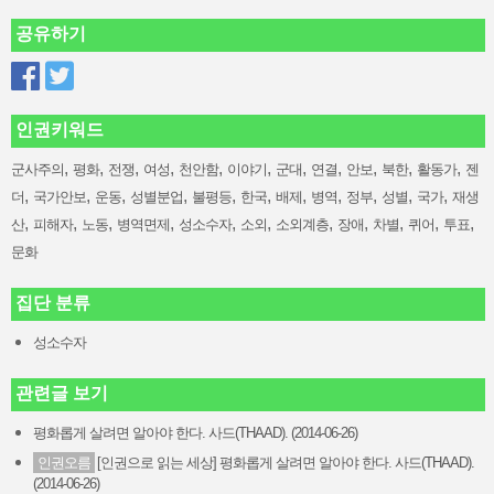
공유하기
인권키워드
,
,
,
,
,
,
,
,
,
,
,
군사주의
평화
전쟁
여성
천안함
이야기
군대
연결
안보
북한
활동가
젠
,
,
,
,
,
,
,
,
,
,
,
더
국가안보
운동
성별분업
불평등
한국
배제
병역
정부
성별
국가
재생
,
,
,
,
,
,
,
,
,
,
,
산
피해자
노동
병역면제
성소수자
소외
소외계층
장애
차별
퀴어
투표
문화
집단 분류
성소수자
관련글 보기
평화롭게 살려면 알아야 한다. 사드(THAAD). (2014-06-26)
인권오름
[인권으로 읽는 세상] 평화롭게 살려면 알아야 한다. 사드(THAAD).
(2014-06-26)