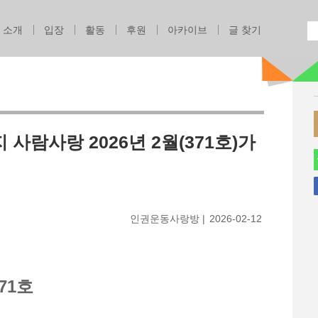
Jump to navigation
소개
입장
활동
후원
아카이브
글 찾기
사람사랑 2026년 2월(371호)가
인권운동사랑방
2026-02-12
71호