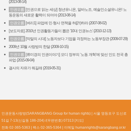
(2013-08-14)
인권오름
[인권으로 읽는 세상] 청년유니온, 알바노조, 예술인소셜유니온! 노
동운동의 새로운 활력이 되어야 (2013-08-14)
인권오름
[벼리1] 파업에 민·형사 면책을 허(許)하라 (2007-08-02)
[보도자료] 2010년 인권활동가들이 뽑은 '10대 인권뉴스' (2010-12-13)
인권오름
[막말의 시대] 노동자보다 기업을 걱정하는 노동부장관 (2009-07-29)
2009년 10월 사랑방의 한달 (2009-10-15)
인권오름
[류미경의 인권이야기] 모디 정부의 ‘노동 개혁’에 맞선 인도 전국 총
파업 (2015-09-04)
결사의 자유가 뭐길래 (2019-05-31)
인권운동사랑방(SARANGBANG Group for human rights)
서울 영등포구 도신로
51길 7-13(신길동 186-204) /(우편번호) 07313 [
지도
]
전화 02-365-5363
팩스 02-365-5364
이메일
humanrights@sarangbang.or.kr