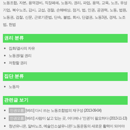
,
,
,
,
,
,
,
,
,
,
노동조합
자본
용역경비
직장폐쇄
노동자
권리
파업
용역
교육
노조
유성
,
,
,
,
,
,
,
,
,
,
,
,
기업
복수노조
감시
교섭
경찰
손해배상
점거
법
인권
공권력
노동
법원
,
,
,
,
,
,
,
,
,
,
노동권
검찰
신문
근로기준법
단속
불법
회사
단결권
노동3권
경제
노조
,
법
헌법
권리 분류
집회/결사의 자유
노동권/쉴 권리
저항할 권리
집단 분류
노동자
관련글 보기
인권오름
[벼리] 다시 쓰는 노동조합법의 재구성 (2013-09-04)
인권오름
[벼리] 사람이 살고 있는 곳, 어디에나 ‘인권’이 필요하다 (2013-11-13)
청년유니온, 알바노조, 예술인소셜유니온! 노동운동의 새로운 활력이 되어야