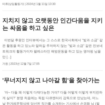
미류(상임활동가)
2024년 1월 11일 13:30
지치지 않고 오랫동안 인간다움을 지키
는 싸움을 하고 싶은
이번달 후원인 인터뷰에서는 그 스스로 한국사회에서 “빛과 소금” 같
은 활동을 하고 있노라 말하길 주저하지 않는 "빛과 소금" 같은 진보네
트워크의 활동가이자 팔레스타인 해방운동을 하고 있는 뎡야핑 님을
만 [...]
가원
2023년 12월 7일 17:05
'무너지지 않고 나아갈 힘'을 찾아가는
‘아~ 다들 왜 이렇게 다재다능한 거야? 다들 어떻게 이렇게 부지런하
게 살지?’ 분명 처음에는 독립 다큐멘터리 감독으로 만났는데, 어느
날 한겨레문학상에 당선된 작가를 소개하는 기사에서 손경화 님 (필