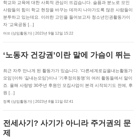
학교와 교육에 대한 사회적 관심이 뜨겁습니다. 슬픔과 분노로 모인
사람들의 힘이 학교 현장을 바꾸는 데까지 나아가도록 많은 사람들이
분투하고 있는데요. 이러한 고민을 들어보고자 청소년인권활동가이
자 ‘교육공동 [...]
어쓰 (상임활동가)
2023년 9월 12일 15:22
‘노동자 건강권’이란 말에 가슴이 뛰는
최근 자주 만나게 된 활동가가 있습니다. ‘다른세계로길을내는활동가
모임’(이하 ‘길내는모임')이나 ‘기후정의동맹’의 여러 활동들에서 말이
죠. 올해 사랑방 30주년 후원인 모집사업이 본격 시작되기도 전에, 후
원 [...]
정록 (상임활동가)
2023년 8월 11일 02:41
전세사기? 사기가 아니라 주거권의 문
제