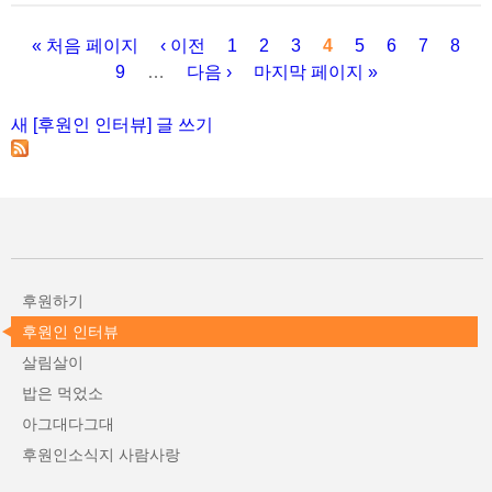
« 처음 페이지
‹ 이전
1
2
3
4
5
6
7
8
9
…
다음 ›
마지막 페이지 »
페이지
새 [후원인 인터뷰] 글 쓰기
후원하기
후원인 인터뷰
살림살이
밥은 먹었소
아그대다그대
후원인소식지 사람사랑