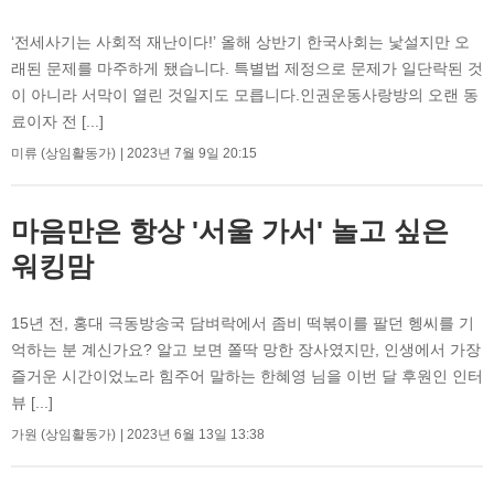
‘전세사기는 사회적 재난이다!’ 올해 상반기 한국사회는 낯설지만 오
래된 문제를 마주하게 됐습니다. 특별법 제정으로 문제가 일단락된 것
이 아니라 서막이 열린 것일지도 모릅니다.인권운동사랑방의 오랜 동
료이자 전 [...]
미류 (상임활동가)
2023년 7월 9일 20:15
마음만은 항상 '서울 가서' 놀고 싶은
워킹맘
15년 전, 홍대 극동방송국 담벼락에서 좀비 떡볶이를 팔던 헹씨를 기
억하는 분 계신가요? 알고 보면 쫄딱 망한 장사였지만, 인생에서 가장
즐거운 시간이었노라 힘주어 말하는 한혜영 님을 이번 달 후원인 인터
뷰 [...]
가원 (상임활동가)
2023년 6월 13일 13:38