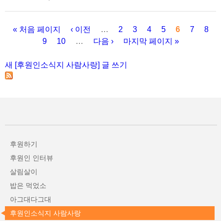
« 처음 페이지
‹ 이전
…
2
3
4
5
6
7
8
9
10
…
다음 ›
마지막 페이지 »
페이지
새 [후원인소식지 사람사랑] 글 쓰기
후원하기
후원인 인터뷰
살림살이
밥은 먹었소
아그대다그대
후원인소식지 사람사랑