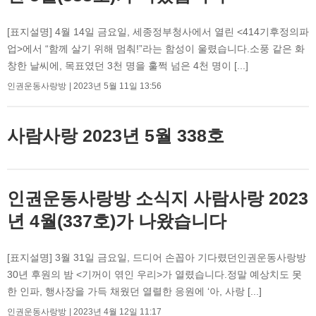
[표지설명] 4월 14일 금요일, 세종정부청사에서 열린 <414기후정의파
업>에서 “함께 살기 위해 멈춰!”라는 함성이 울렸습니다.소풍 같은 화
창한 날씨에, 목표였던 3천 명을 훌쩍 넘은 4천 명이 [...]
인권운동사랑방
2023년 5월 11일 13:56
사람사랑 2023년 5월 338호
인권운동사랑방 소식지 사람사랑 2023
년 4월(337호)가 나왔습니다
[표지설명] 3월 31일 금요일, 드디어 손꼽아 기다렸던인권운동사랑방
30년 후원의 밤 <기꺼이 엮인 우리>가 열렸습니다.정말 예상치도 못
한 인파, 행사장을 가득 채웠던 열렬한 응원에 ‘아, 사랑 [...]
인권운동사랑방
2023년 4월 12일 11:17