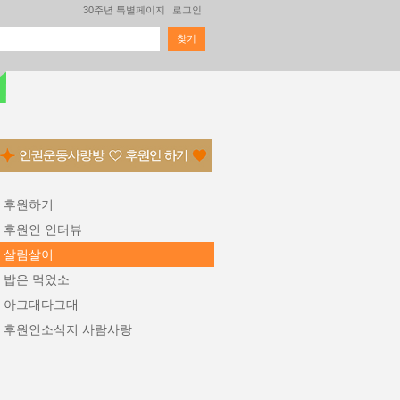
30주년 특별페이지
로그인
찾기
검색 폼
후원하기
후원인 인터뷰
살림살이
밥은 먹었소
아그대다그대
후원인소식지 사람사랑