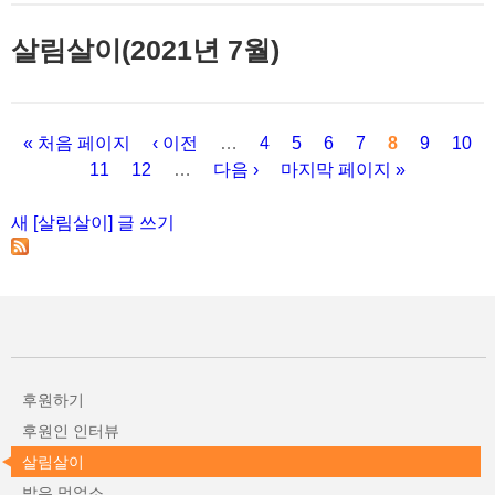
살림살이(2021년 7월)
« 처음 페이지
‹ 이전
…
4
5
6
7
8
9
10
11
12
…
다음 ›
마지막 페이지 »
페이지
새 [살림살이] 글 쓰기
후원하기
후원인 인터뷰
살림살이
밥은 먹었소