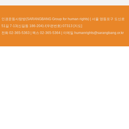
인권운동사랑방(SARANGBANG Group for human rights)
서울 영등포구 도신로
51길 7-13(신길동 186-204) /(우편번호) 07313 [
지도
]
전화 02-365-5363
팩스 02-365-5364
이메일
humanrights@sarangbang.or.kr