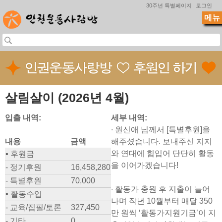
Jump to navigation
30주년 특별페이지
로그인
메뉴
살림살이 (2026년 4월)
입출 내역:
세부 내역:
∙ 원신애 님께서 [특별후원]을
내용
금액
해주셨습니다. 보내주신 지지
와 연대에 힘입어 단단히 활동
▪ 후원금
을 이어가겠습니다!
- 정기후원
16,458,280
- 특별후원
70,000
∙ 활동가 충원 후 지출이 늘어
▪ 활동수입
나며 작년 10월부터 매달 350
- 교육/집필/토론
327,450
만 원씩 ‘활동가지원기금’이 지
- 기타
0