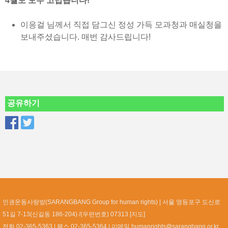
4월도 모두 고맙습니다!
이응걸 님께서 직접 담그신 정성 가득 모과청과 매실청을
보내주셨습니다. 매번 감사드립니다!
공유하기
인권운동사랑방(SARANGBANG Group for human rights)
서울 영등포구 도신로
51길 7-13(신길동 186-204) /(우편번호) 07313 [
지도
]
전화 02-365-5363
팩스 02-365-5364
이메일
humanrights@sarangbang.or.kr