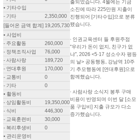
출되었습니다. 4월에는 기금
▪ 기타수입
소진에 따라 225만원 지출이
- 기타
2,350,000
진행되어 [기타수입]으로 분류
됐습니다.
[들어온 금액 합계]
19,205,730
▪ 사업비
∙ 인권교육센터 들 후원주점
- 주요활동
260,000
“우리가 돈이 없지, 친구가 없
- 정책조직사업
76,000
냐”, 2026 <5·17 성소수자 평등
- 사람사랑
189,720
의 날> 공동행동, 강남역 10주
- 연대후원
170,000
기 추모행동에 [연대후원]으로
함께했습니다.
- 교통비
0
- 기타
0
∙ 사람사랑 소식지 봉투 구매
▪ 활동비
비용이 반영되며 이번 달 [소모
- 상임활동비
19,350,000
품 구입비] 지출 규모가 다소
- 식비
446,300
증가했습니다.
- 교육훈련비
30,000
- 복리후생비
0
▪ 관리운영비