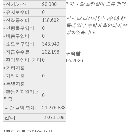
* 지난 달 살림살이 오류 정정
- 전기/가스
90,080
- 유지보수비
0
지난 달 결산의 [기타수입] 항
- 전화통신비
118,602
목에 일부 누락이 확인되어 수
- 간행물구입비
0
정하였습니다.
- 비품구입비
0
- 소모품구입비
343,940
- 지급수수료
202,196
귀속월:
- 관리운영비_기타
0
05/2026
▪ 기타지출
- 기타지출
0
▪ 특별지출
- 활동가지원기금
0
적립
[나간 금액 합계]
21,276,838
[잔액]
-2,071,108