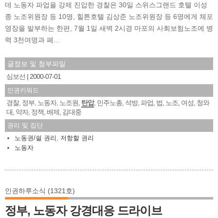
데 노동자 파업을 강제 진압한 경찰은 30일 스위스그랜드 호텔 이성
종 노조위원장 등 10명, 힐튼호텔 김상준 노조위원장 등 6명에게 체포
영장을 발부하는 한편, 7월 1일 새벽 2시경 마포의 사회보험노조에 병
력 3천여명과 페...
글정보 및 첨부파일
심보선
2000-07-01
인권키워드
경찰
정부
노동자
노조원
탄압
민주노총
석방
파업
법
노조
여성
청와
,
,
,
,
,
,
,
,
,
,
,
대
약자
정책
배제
김대중
,
,
,
,
권리 및 집단
노동권/쉴 권리
,
저항할 권리
노동자
인권하루소식 (1321호)
정부, 노동자 강경대응 드라이브