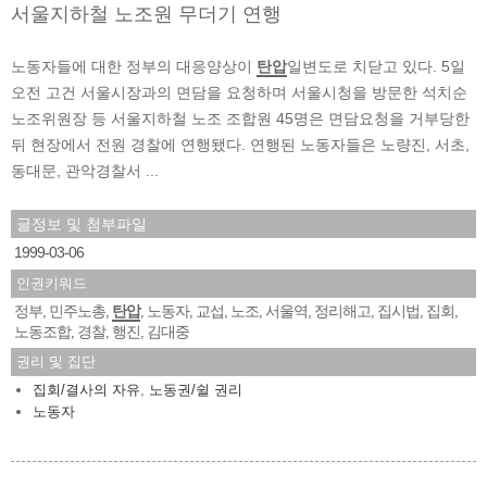
서울지하철 노조원 무더기 연행
노동자들에 대한 정부의 대응양상이
탄압
일변도로 치닫고 있다. 5일
오전 고건 서울시장과의 면담을 요청하며 서울시청을 방문한 석치순
노조위원장 등 서울지하철 노조 조합원 45명은 면담요청을 거부당한
뒤 현장에서 전원 경찰에 연행됐다. 연행된 노동자들은 노량진, 서초,
동대문, 관악경찰서 ...
글정보 및 첨부파일
1999-03-06
인권키워드
정부
민주노총
탄압
노동자
교섭
노조
서울역
정리해고
집시법
집회
,
,
,
,
,
,
,
,
,
,
노동조합
경찰
행진
김대중
,
,
,
권리 및 집단
집회/결사의 자유
,
노동권/쉴 권리
노동자