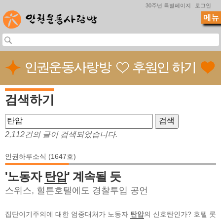
Jump to navigation
30주년 특별페이지
로그인
메뉴
검색하기
2,112건의 글이 검색되었습니다.
인권하루소식 (1647호)
'노동자
탄압
' 계속될 듯
스위스, 힐튼호텔에도 경찰투입 공언
집단이기주의에 대한 엄중대처가 노동자
탄압
의 신호탄인가? 호텔 롯