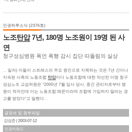
인권하루소식 (2376호)
노조
탄압
7년, 180명 노조원이 19명 된 사
연
청구성심병원 폭언 폭행 감시 집단 따돌림의 실상
... 일자) 이들이 스트레스의 주요 원인으로 지목하는 것은 7년 간이나
지속된 사측의 노동조합
탄압
이다 노동조합에 대한 악선전 이명 청구
성심노조 교섭위원은 "2000년 7월 입사 당시, 중간 관리자로부터 병
원이 적자인데 이는 노동조합 때문이라며 조합에 가입하지 말라는 경
고를 받았다"고 말했다...
글정보 및 첨부파일
강성준
2003-07-12
인권키워드