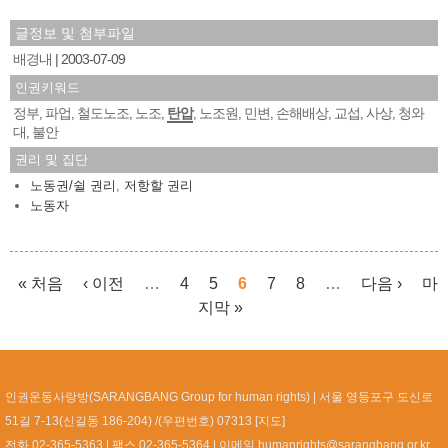
글정보 및 첨부파일
배경내
2003-07-09
인권키워드
정부
파업
철도노조
노조
탄압
노조원
민변
손해배상
교섭
사상
청와
,
,
,
,
,
,
,
,
,
,
대
불안
,
권리 및 집단
노동권/쉴 권리
,
저항할 권리
노동자
« 처음
‹ 이전
…
4
5
6
7
8
…
다음 ›
마
지막 »
페이지
인권운동사랑방(SARANGBANG Group for human rights)
서울 영등포구 도신로
51길 7-13(신길동 186-204) /(우편번호) 07313 [
지도
]
전화 02-365-5363
팩스 02-365-5364
이메일
humanrights@sarangbang.or.kr