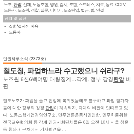
노조
탄압
산재
노동조합
병원
감시
조합
스트레스
치료
동료
CCTV
,
,
,
,
,
,
,
,
,
,
,
노동자
노조원
경찰
질문
이야기
노조탄압
벌금
법
연결
,
,
,
,
,
,
,
,
권리 및 집단
집회/결사의 자유
노동자
인권하루소식 (2373호)
철도청, 파업하느라 수고했으니 쉬라구?
노조원 8천6백여명 대량징계…각계, 정부 강경
탄압
비
판
철도노조가 파업을 풀고 현장에 복귀했음에도 불구하고 파업 참가자
들에 대한 정부의 강경
탄압
이 계속되자, 각계의 비판이 잇따르고 있
다. 노동조합기업경영연구소, 민주언론운동시민연합, 민주화를위한
전국교수협의회 등 각계 인권사회단체들은 8일 오전 10시 서울 청운
동 청와대 근처에서 기자회견을 ...