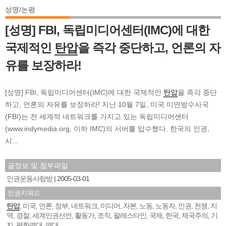
성명/논평
[성명] FBI, 독립미디어센터(IMC)에 대한
국제적인
탄압
을 즉각 중단하고, 언론의 자
유를 보장하라!
[성명] FBI, 독립미디어센터(IMC)에 대한 국제적인
탄압
을 즉각 중단
하고, 언론의 자유를 보장하라! 지난 10월 7일, 미국 미연방수사국
(FBI)는 전 세계적 네트워크를 가지고 있는 독립미디어센터
(www.indymedia.org, 이하 IMC)의 서버를 압수했다. 한국의 인권,
시...
글정보 및 첨부파일
인권운동사랑방
2005-03-01
인권키워드
탄압
미국
언론
정부
네트워크
미디어
자본
노동
노동자
인권
전쟁
지
,
,
,
,
,
,
,
,
,
,
,
역
경찰
세계인권선언
활동가
조직
팔레스타인
국제
한국
제국주의
기
,
,
,
,
,
,
,
,
,
지
평화연대
연대
,
,