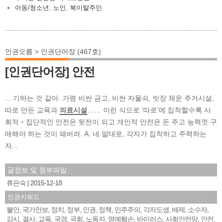
아동/청소년
,
노인
,
북이탈주민
인권오름 > 인권단어장 (467호)
[인권단어장] 안전
... 기하는 것 같아. 가령 비싼 금고, 비싼 자물쇠, 빗장 채운 주거시설,
따로 만든 교육과
의료시설
…… 이런 식으로 ‘따로’에 집착할수록 사
회적‧집단적인 안전은 뒷전이 되고 개인적 안전은 돈 주고 능력껏 구
매해야 하는 것이 돼버려. A: 네 말대로, 각자가 집착하고 주력하는
자...
글정보 및 첨부파일
류은숙
2015-12-18
인권키워드
불안
국가안보
정치
정부
인권
정책
민주주의
각자도생
배제
소수자
,
,
,
,
,
,
,
,
,
,
감시
결사
교육
국경
국회
노동자
명예훼손
바이러스
사회안전망
안전
,
,
,
,
,
,
,
,
,
,