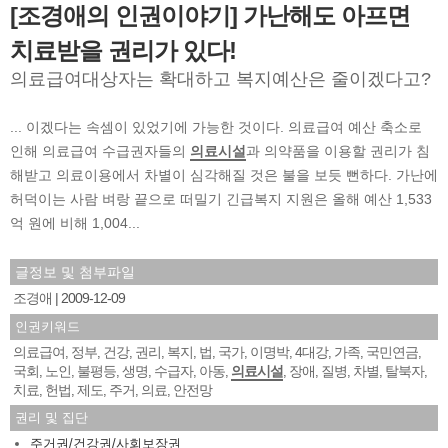
[조경애의 인권이야기] 가난해도 아프면
치료받을 권리가 있다!
의료급여대상자는 확대하고 복지예산은 줄이겠다고?
... 이겠다는 속셈이 있었기에 가능한 것이다. 의료급여 예산 축소로
인해 의료급여 수급권자들의
의료시설
과 의약품을 이용할 권리가 침
해받고 의료이용에서 차별이 심각해질 것은 불을 보듯 뻔하다. 가난에
허덕이는 사람 벼랑 끝으로 떠밀기 긴급복지 지원은 올해 예산 1,533
억 원에 비해 1,004...
글정보 및 첨부파일
조경애
2009-12-09
인권키워드
의료급여
정부
건강
권리
복지
법
국가
이명박
4대강
가족
국민연금
,
,
,
,
,
,
,
,
,
,
,
국회
노인
불평등
생명
수급자
아동
의료시설
장애
질병
차별
탈북자
,
,
,
,
,
,
,
,
,
,
,
치료
헌법
제도
주거
의료
안전망
,
,
,
,
,
권리 및 집단
주거권/건강권/사회보장권