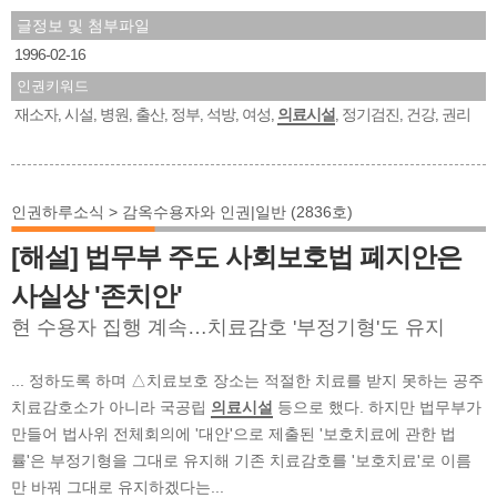
글정보 및 첨부파일
1996-02-16
인권키워드
재소자
시설
병원
출산
정부
석방
여성
의료시설
정기검진
건강
권리
,
,
,
,
,
,
,
,
,
,
인권하루소식 > 감옥수용자와 인권|일반 (2836호)
[해설] 법무부 주도 사회보호법 폐지안은
사실상 '존치안'
현 수용자 집행 계속…치료감호 '부정기형'도 유지
... 정하도록 하며 △치료보호 장소는 적절한 치료를 받지 못하는 공주
치료감호소가 아니라 국공립
의료시설
등으로 했다. 하지만 법무부가
만들어 법사위 전체회의에 '대안'으로 제출된 '보호치료에 관한 법
률'은 부정기형을 그대로 유지해 기존 치료감호를 '보호치료'로 이름
만 바꿔 그대로 유지하겠다는...