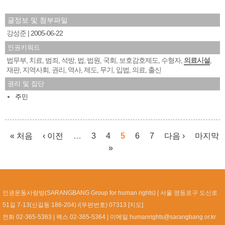
글정보 및 첨부파일
강성준
2005-06-22
인권키워드
법무부
치료
범죄
석방
법
법원
국회
보호감호제도
수형자
의료시설
,
,
,
,
,
,
,
,
,
,
재판
지역사회
권리
역사
제도
무기
입법
의료
출신
,
,
,
,
,
,
,
,
권리 및 집단
주민
« 처음
‹ 이전
…
3
4
5
6
7
다음 ›
마지막
»
페이지
인권운동사랑방(SARANGBANG Group for human rights)
서울 영등포구 도신로
51길 7-13(신길동 186-204) /(우편번호) 07313 [
지도
]
전화 02-365-5363
팩스 02-365-5364
이메일
humanrights@sarangbang.or.kr