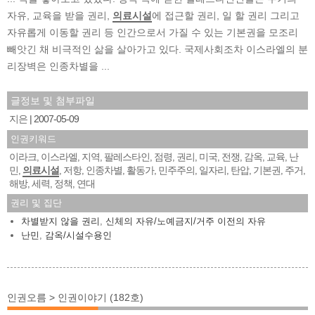
자유, 교육을 받을 권리,
의료시설
에 접근할 권리, 일 할 권리 그리고
자유롭게 이동할 권리 등 인간으로서 가질 수 있는 기본권을 모조리
빼앗긴 채 비극적인 삶을 살아가고 있다. 국제사회조차 이스라엘의 분
리장벽은 인종차별을 ...
글정보 및 첨부파일
지은
2007-05-09
인권키워드
이라크
이스라엘
지역
팔레스타인
점령
권리
미국
전쟁
감옥
교육
난
,
,
,
,
,
,
,
,
,
,
민
의료시설
저항
인종차별
활동가
민주주의
일자리
탄압
기본권
주거
,
,
,
,
,
,
,
,
,
,
해방
세력
정책
연대
,
,
,
권리 및 집단
차별받지 않을 권리
,
신체의 자유/노예금지/거주 이전의 자유
난민
,
감옥/시설수용인
인권오름 > 인권이야기 (182호)