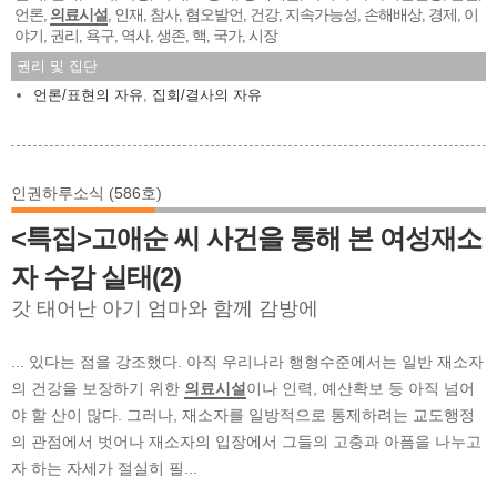
언론
의료시설
인재
참사
혐오발언
건강
지속가능성
손해배상
경제
이
,
,
,
,
,
,
,
,
,
야기
권리
욕구
역사
생존
핵
국가
시장
,
,
,
,
,
,
,
권리 및 집단
언론/표현의 자유
,
집회/결사의 자유
인권하루소식 (586호)
<특집>고애순 씨 사건을 통해 본 여성재소
자 수감 실태(2)
갓 태어난 아기 엄마와 함께 감방에
... 있다는 점을 강조했다. 아직 우리나라 행형수준에서는 일반 재소자
의 건강을 보장하기 위한
의료시설
이나 인력, 예산확보 등 아직 넘어
야 할 산이 많다. 그러나, 재소자를 일방적으로 통제하려는 교도행정
의 관점에서 벗어나 재소자의 입장에서 그들의 고충과 아픔을 나누고
자 하는 자세가 절실히 필...