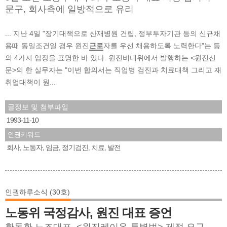
문구, 회사측에 일방적으로 유리
... 지난 4일 "장기대책으로 산재병원 건립, 정부투자기관 등의 신규채
용때 동일조건일 경우 원진
근로
자를 우선 채용하도록 노력한다"는 등
의 4가지 입장을 표명한 바 있다. 원진비대위에서 발행하는 <원진신
문>의 한 실무자는 "이번 합의서는 직업병 검진과 치료대책 그리고 재
취업대책이 원...
글정보 및 첨부파일
1993-11-10
인권키워드
회사
노동자
임금
정기검진
치료
발전
,
,
,
,
,
인권하루소식 (30호)
노동위 국정감사, 원진 대표 증언
황동환 노조대표, <원진레이온 특별법> 제정 요구