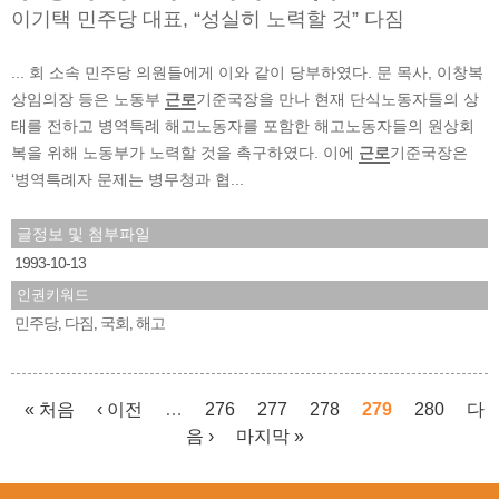
이기택 민주당 대표, “성실히 노력할 것” 다짐
... 회 소속 민주당 의원들에게 이와 같이 당부하였다. 문 목사, 이창복
상임의장 등은 노동부
근로
기준국장을 만나 현재 단식노동자들의 상
태를 전하고 병역특례 해고노동자를 포함한 해고노동자들의 원상회
복을 위해 노동부가 노력할 것을 촉구하였다. 이에
근로
기준국장은
‘병역특례자 문제는 병무청과 협...
글정보 및 첨부파일
1993-10-13
인권키워드
민주당
다짐
국회
해고
,
,
,
« 처음
‹ 이전
…
276
277
278
279
280
다
음 ›
마지막 »
페이지