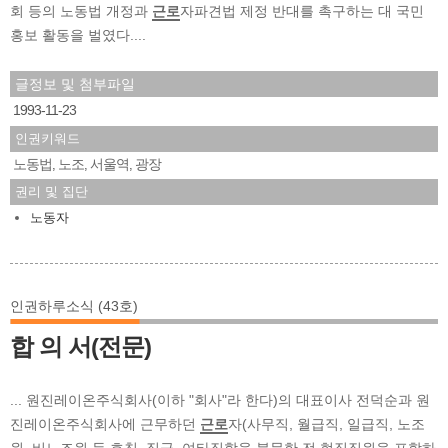
회 등의 노동법 개정과
근로
자파견법 제정 반대를 촉구하는 대 국민
홍보 활동을 벌였다....
글정보 및 첨부파일
1993-11-23
인권키워드
노동법
노조
서울역
광장
,
,
,
권리 및 집단
노동자
인권하루소식 (43호)
합 의 서(전문)
... 원진레이온주식회사(이하 "회사"라 한다)의 대표이사 전덕순과 원
진레이온주식회사에 근무하던
근로
자(사무직, 월급직, 일급직, 노조
원, 비노조원 등 호칭, 직급, 여타직함을 불문한 전 현직직원을 포함하