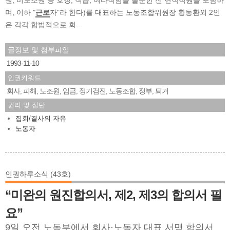
며, 이하 "
근로
자"라 한다)를 대표하는 노동조합위원장 황동환외 2인
은 각각 합법적으로 회...
글정보 및 첨부파일
1993-11-10
인권키워드
회사
피해
노조원
임금
정기검진
노동조합
정부
퇴거
,
,
,
,
,
,
,
권리 및 집단
집회/결사의 자유
노동자
인권하루소식 (43호)
“미완의 원진합의서, 제2, 제3의 합의서 필
요”
9일 오전 노동부에서 회사·노동자 대표 서명 합의서