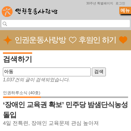
Jump to navigation
30주년 특별페이지
로그인
메뉴
검색하기
1,037건의 글이 검색되었습니다.
인권하루소식 (40호)
‘장애인 교육권 확보’ 민주당 밤샘단식농성
돌입
4일 전특련, 장애인 교육문제 관심 높아져