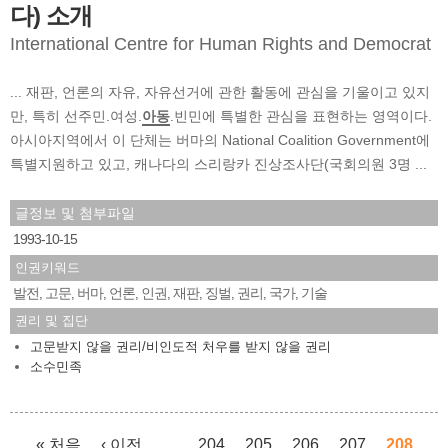
다) 소개
International Centre for Human Rights and Democrat
... 재판, 언론의 자유, 자유선거에 관한 활동에 관심을 기울이고 있지
만, 특히 선주민.여성.
아동
.빈민에 특별한 관심을 표현하는 영역이다.
아시아지역에서 이 단체는 버마의 National Coalition Government에
특별지원하고 있고, 캐나다의 스리랑카 진상조사단(국회의원 3명 ...
글정보 및 첨부파일
1993-10-15
인권키워드
발전
고문
버마
언론
인권
재판
징벌
권리
국가
기술
,
,
,
,
,
,
,
,
,
권리 및 집단
고문받지 않을 권리/비인도적 처우를 받지 않을 권리
소수민족
« 처음
‹ 이전
…
204
205
206
207
208